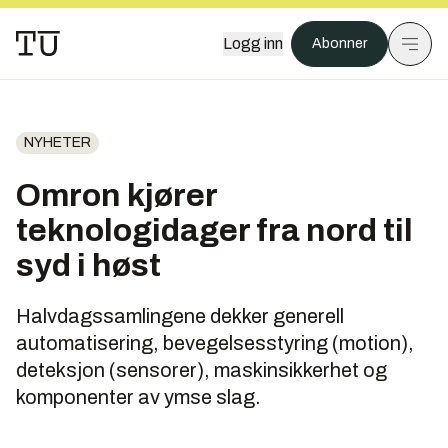
Logg inn
Abonner
NYHETER
Omron kjører
teknologidager fra nord til
syd i høst
Halvdagssamlingene dekker generell
automatisering, bevegelsesstyring (motion),
deteksjon (sensorer), maskinsikkerhet og
komponenter av ymse slag.