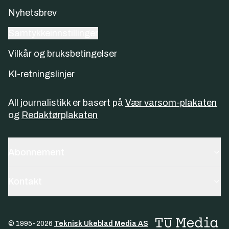
Nyhetsbrev
Samtykkeinnstillinger
Vilkår og bruksbetingelser
KI-retningslinjer
All journalistikk er basert på
Vær varsom-plakaten
og
Redaktørplakaten
Abonnement
Kontakt
© 1995-
2026
Teknisk Ukeblad Media AS