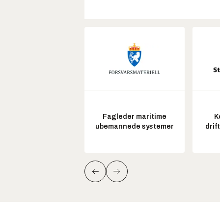
Fagleder maritime
K
ubemannede systemer
drif