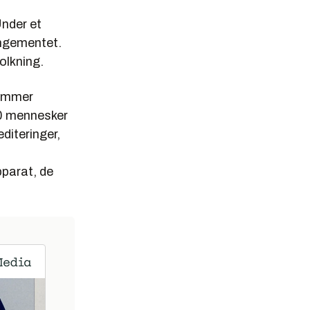
Under et
rangementet.
olkning.
kommer
00 mennesker
diteringer,
pparat, de