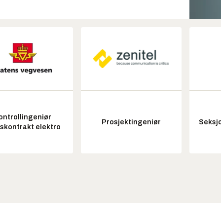
ontrollingeniør
Prosjektingeniør
Seksjo
tskontrakt elektro