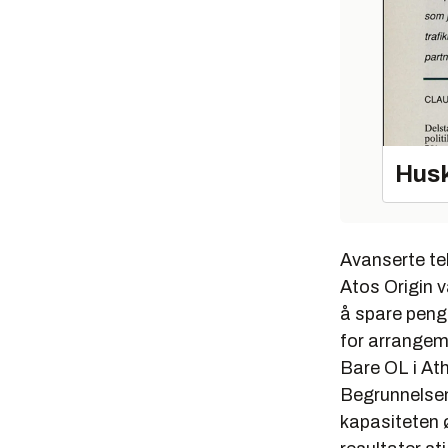
Husk
Avanserte tek
Atos Origin v
å spare penge
for arrangem
Bare OL i Ath
Begrunnelsen
kapasiteten ø