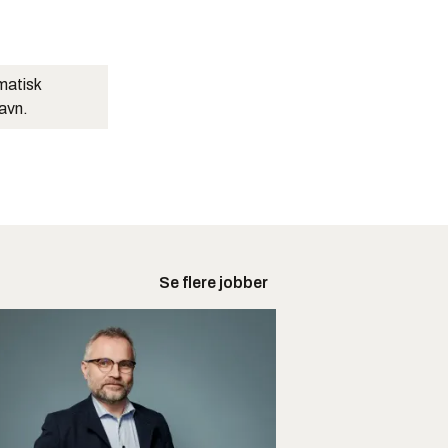
matisk
navn.
Se flere jobber