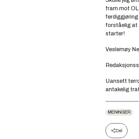
Skulle jeg øn
fram mot OL. 
ferdiggjørin
forståelig at
starter!
Veslemøy Ne
Redaksjonss
Uansett terro
antakelig tra
MENINGER
Del