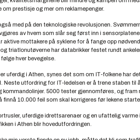
iger, kvalitetsmarginene blir mindre og kampen om meda
e om prestisje og mer om reklamepenger.
også med på den teknologiske revolusjonen. Svømme
vgjøres av hvem som slår seg først inn i sensorplatene
ar aktive mottakere på syklene for å fange opp nødvend
og triatlonutøverne har databrikker festet rundt ankelen
 følge hver bevegelse.
er uferdig i Athen, synes det som om IT-folkene har d
l. Neste utfordring for IT-ledelsen er å trene staben til 
g kommandolinjer. 5000 tester gjennomføres, og fram
å finnå 10.000 feil som skal korrigeres før lekene starte
rtrusler, uferdige idrettsarenaer og en ufattelig varme i
fikken i Athen blir hovedutfordringen.