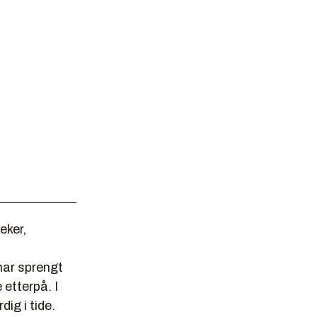
eker,
har sprengt
 etterpå. I
dig i tide.