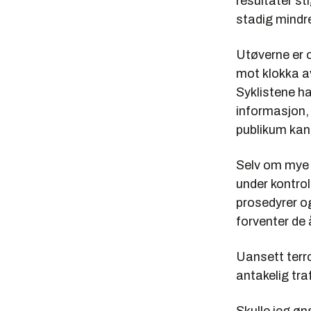
resultater st
stadig mindr
Utøverne er 
mot klokka a
Syklistene h
informasjon, 
publikum kan
Selv om mye 
under kontrol
prosedyrer o
forventer de 
Uansett terro
antakelig tra