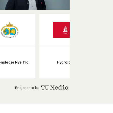
Senio
nsleder Nye Troll
Hydrolog
konstr
En tjeneste fra