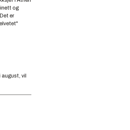
kksjef i Athen
einett og
Det er
elvetet"
 august, vil