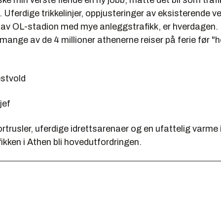
ske min verste fiende en ny jobb, måtte det bli som trafi
Uferdige trikkelinjer, oppjusteringer av eksisterende v
g av OL-stadion med mye anleggstrafikk, er hverdagen. 
 mange av de 4 millioner athenerne reiser på ferie før "h
stvold
jef
rtrusler, uferdige idrettsarenaer og en ufattelig varme i
fikken i Athen bli hovedutfordringen.