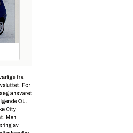
varlige fra
avsluttet. For
a seg ansvaret
ølgende OL.
ke City.
nt. Men
øring av