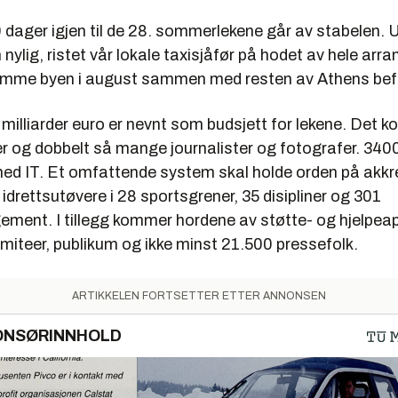
 dager igjen til de 28. sommerlekene går av stabelen. 
 nylig, ristet vår lokale taxisjåfør på hodet av hele ar
ømme byen i august sammen med resten av Athens bef
milliarder euro er nevnt som budsjett for lekene. Det 
er og dobbelt så mange journalister og fotografer. 34
med IT. Et omfattende system skal holde orden på akkre
 idrettsutøvere i 28 sportsgrener, 35 disipliner og 301
ement. I tillegg kommer hordene av støtte- og hjelpea
omiteer, publikum og ikke minst 21.500 pressefolk.
ARTIKKELEN FORTSETTER ETTER ANNONSEN
ONSØRINNHOLD