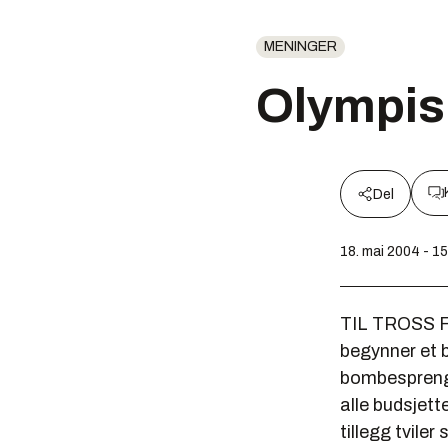
MENINGER
Olympisk
Del
18. mai 2004 - 1
TIL TROSS FO
begynner et b
bombesprengn
alle budsjett
tillegg tviler