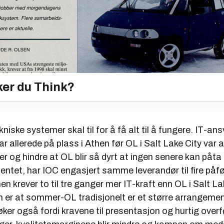
er du Think?
niske systemer skal til for å få alt til å fungere. IT-ans
ar allerede på plass i Athen før OL i Salt Lake City var 
r og hindre at OL blir så dyrt at ingen senere kan påt
entet, har IOC engasjert samme leverandør til fire påf
en krever to til tre ganger mer IT-kraft enn OL i Salt La
 er at sommer-OL tradisjonelt er et større arrangeme
ker også fordi kravene til presentasjon og hurtig overf