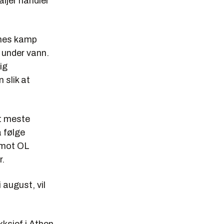
ljer handler
rnes kamp
 under vann.
ig
 slik at
et meste
å følge
 mot OL
r.
 august, vil