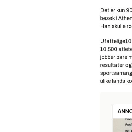
Det er kun 90
besøk i Athen
Han skulle r
Ufattelige10 
10.500 atlet
jobber bare 
resultater og
sportsarrang
ulike lands k
ANN