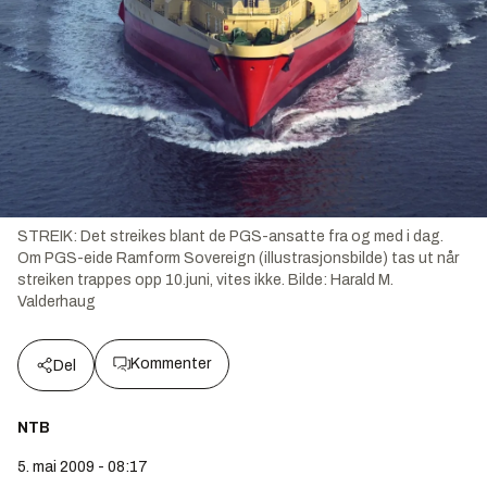
STREIK: Det streikes blant de PGS-ansatte fra og med i dag.
Om PGS-eide Ramform Sovereign (illustrasjonsbilde) tas ut når
streiken trappes opp 10.juni, vites ikke.
Bilde:
Harald M.
Valderhaug
Kommenter
Del
NTB
5. mai 2009 - 08:17