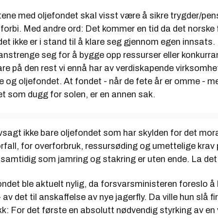
ene med oljefondet skal visst være å sikre trygder/pen
 forbi. Med andre ord: Det kommer en tid da det norske f
et ikke er i stand til å klare seg gjennom egen innsats. 
anstrenge seg for å bygge opp ressurser eller konkurra
re på den rest vi ennå har av verdiskapende virksomhet.
e og oljefondet. At fondet - når de fete år er omme - me
et som dugg for solen, er en annen sak.
vsagt ikke bare oljefondet som har skylden for det mor
orfall, for overforbruk, ressursøding og umettelige krav p
 samtidig som jamring og stakring er uten ende. La det
ondet ble aktuelt nylig, da forsvarsministeren foreslo å 
 av det til anskaffelse av nye jagerfly. Da ville hun slå fire
 For det første en absolutt nødvendig styrking av en v