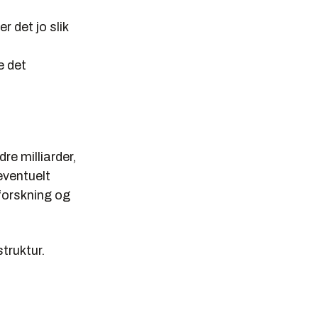
r det jo slik
e det
re milliarder,
 eventuelt
forskning og
struktur.