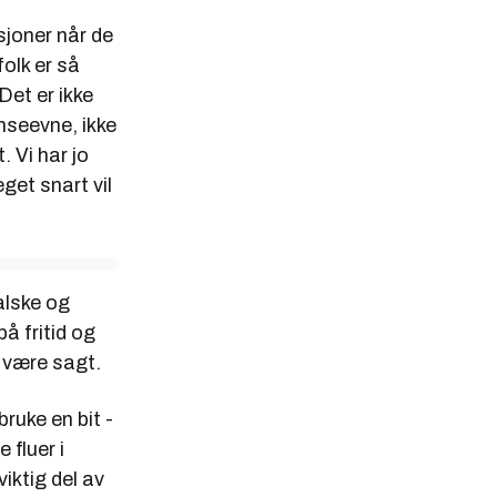
sjoner når de
olk er så
Det er ikke
nseevne, ikke
 Vi har jo
get snart vil
alske og
å fritid og
 være sagt.
bruke en bit -
 fluer i
iktig del av