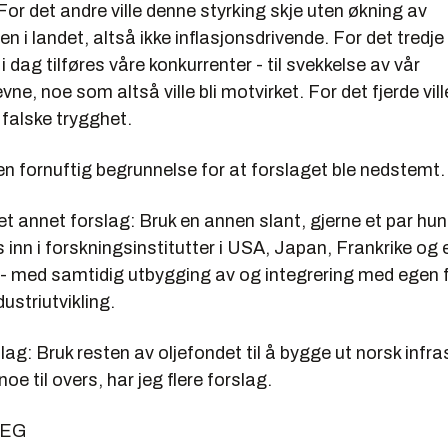
 For det andre ville denne styrking skje uten økning av
i landet, altså ikke inflasjonsdrivende. For det tredje e
i dag tilføres våre konkurrenter - til svekkelse av vår
ne, noe som altså ville bli motvirket. For det fjerde vill
falske trygghet.
en fornuftig begrunnelse for at forslaget ble nedstemt.
 annet forslag: Bruk en annen slant, gjerne et par hund
ss inn i forskningsinstitutter i USA, Japan, Frankrike og
 - med samtidig utbygging av og integrering med egen 
ustriutvikling.
slag: Bruk resten av oljefondet til å bygge ut norsk infra
 noe til overs, har jeg flere forslag.
SEG