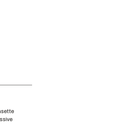
msette
ssive