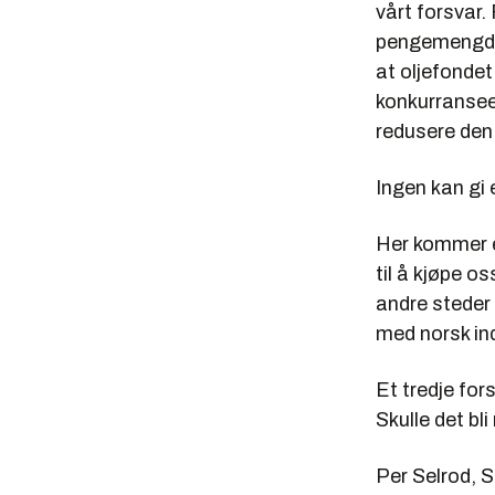
vårt forsvar.
pengemengden 
at oljefondet 
konkurranseev
redusere den 
Ingen kan gi 
Her kommer et
til å kjøpe o
andre steder
med norsk ind
Et tredje for
Skulle det bli
Per Selrod, 