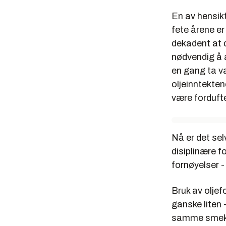
En av hensikt
fete årene er
dekadent at d
nødvendig å 
en gang ta va
oljeinntekten
være forduft
Nå er det sel
disiplinære f
fornøyelser -
Bruk av oljef
ganske liten -
samme smekk: