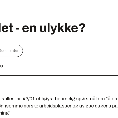
et - en ulykke?
Kommenter
39
stiller i nr. 43/01 et høyst betimelig spørsmål om "å o
 lønnsomme norske arbeidsplasser og avløse dagens pa
ning".