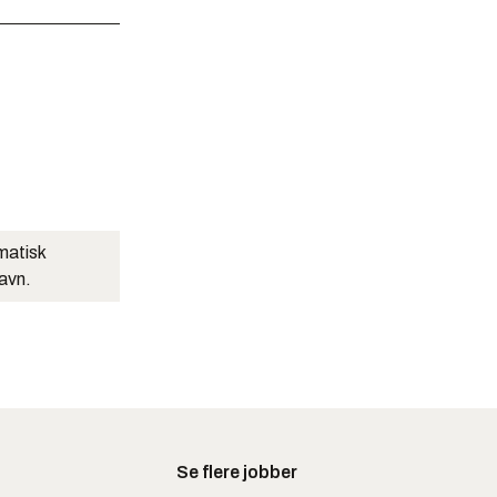
matisk
navn.
Se flere jobber