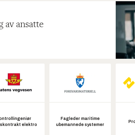
g av ansatte
ontrollingeniør
Fagleder maritime
Pr
tskontrakt elektro
ubemannede systemer