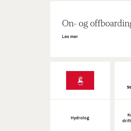
On- og offboardin
Les mer
K
Hydrolog
drif