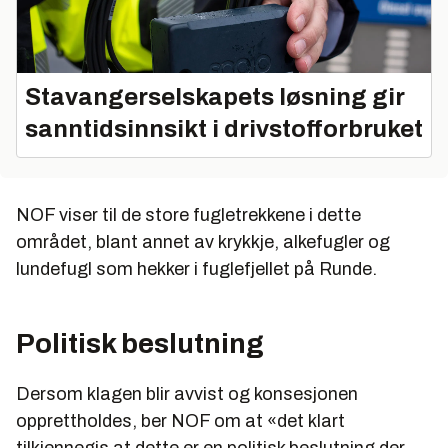
Stavangerselskapets løsning gir
sanntidsinnsikt i drivstofforbruket
NOF viser til de store fugletrekkene i dette
området, blant annet av krykkje, alkefugler og
lundefugl som hekker i fuglefjellet på Runde.
Politisk beslutning
Dersom klagen blir avvist og konsesjonen
opprettholdes, ber NOF om at «det klart
tilkjennegis at dette er en politisk beslutning der