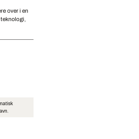
re over i en
 teknologi,
matisk
navn.