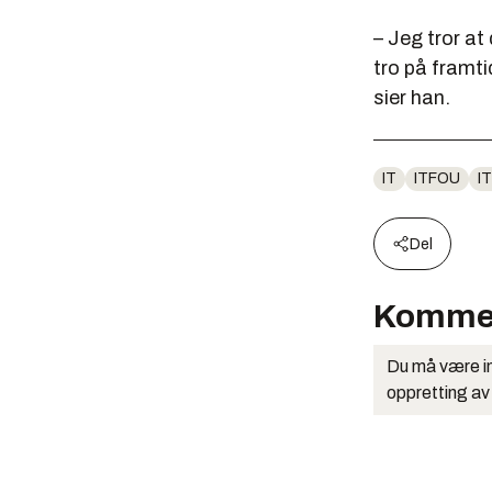
– Jeg tror at
tro på framti
sier han.
IT
ITFOU
I
Del
Komme
Du må være in
oppretting av