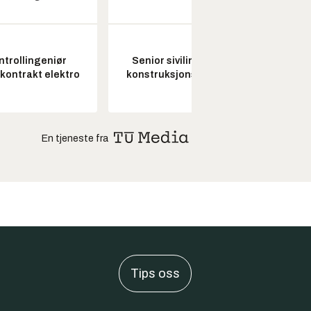
ntrollingeniør
Senior sivilingeniør
Fagl
skontrakt elektro
konstruksjonsteknikk
ubema
En tjeneste fra
Tips oss