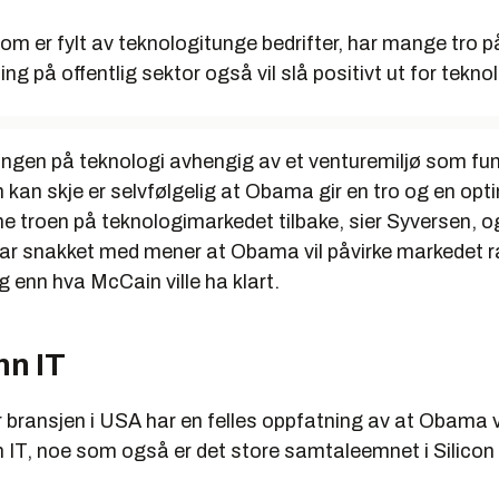
som er fylt av teknologitunge bedrifter, har mange tro
ing på offentlig sektor også vil slå positivt ut for tekn
ingen på teknologi avhengig av et venturemiljø som fun
m kan skje er selvfølgelig at Obama gir en tro og en o
ne troen på teknologimarkedet tilbake, sier Syversen, og 
r snakket med mener at Obama vil påvirke markedet ra
ng enn hva McCain ville ha klart.
nn IT
 bransjen i USA har en felles oppfatning av at Obama v
 IT, noe som også er det store samtaleemnet i Silicon 