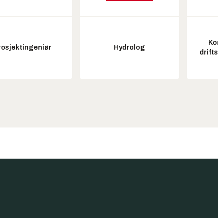
Ko
rosjektingeniør
Hydrolog
drift