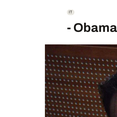
IT
- Obama 