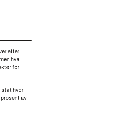
er etter
, men hva
ektør for
n stat hvor
0 prosent av