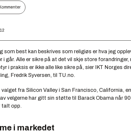
Kommenter
:12
 som best kan beskrives som religiøs er hva jeg opplev
i går. Alle er sikre på at det vil skje store forandringer
yr i praksis er ikke alle like sikre på, sier IKT Norges dir
ing, Fredrik Syversen, til TU.no.
 valget fra Silicon Valley i San Francisco, California, e
av velgerne har gitt sin støtte til Barack Obama når 9
talt opp.
me i markedet