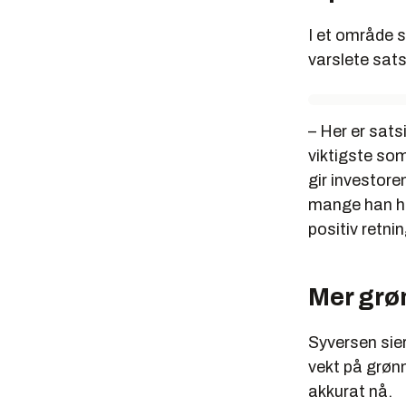
I et område 
varslete sats
– Her er sats
viktigste so
gir investore
mange han ha
positiv retni
Mer grø
Syversen sier
vekt på grønn
akkurat nå.