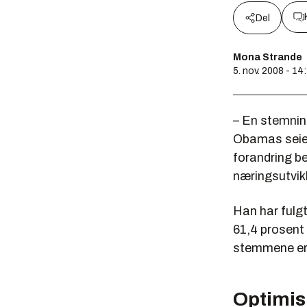
Del
Mona Strande
5. nov. 2008 - 14
– En stemning
Obamas seier 
forandring bet
næringsutvikl
Han har fulgt
61,4 prosent 
stemmene er 
Optimis