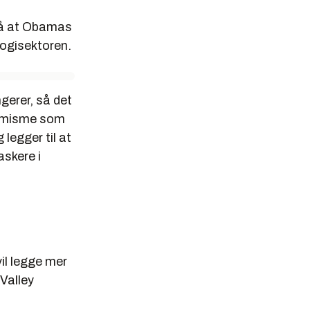
 på at Obamas
ologisektoren.
gerer, så det
ptimisme som
legger til at
skere i
il legge mer
Valley