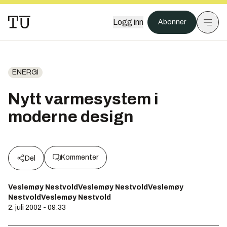
Logg inn
Abonner
ENERGI
Nytt varmesystem i
moderne design
Kommenter
Del
Veslemøy NestvoldVeslemøy NestvoldVeslemøy
NestvoldVeslemøy Nestvold
2. juli 2002 - 09:33