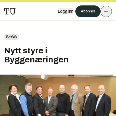
Logg inn
Abonner
BYGG
Nytt styre i
Byggenæringen