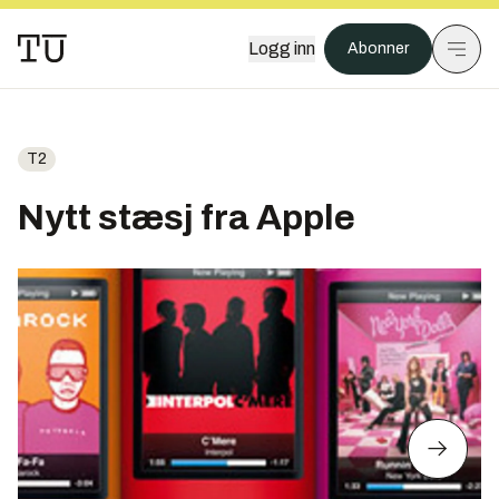
Logg inn
Abonner
T2
Nytt stæsj fra Apple