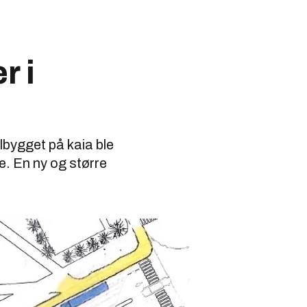
r i
lbygget på kaia ble
re. En ny og større