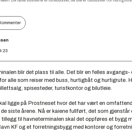
alen. De røde bussene er rutebusser, de blå er turbusser for hurtigrute
Kommenter
nsen
14:23
inalen blir det plass til alle. Det blir en felles avgangs-
or alle som reiser med buss, hurtigbåt og hurtigrute. He
llettsalg, spisesteder, turistkontor og bilutleie.
kal ligge på Prostneset hvor det har vært en omfatten
de siste årene. Nå er kaiene fullført, det som gjenstår 
 tillegg til havneterminalen skal det oppføres et bygg 
avn KF og et forretningsbygg med kontorer og forretn