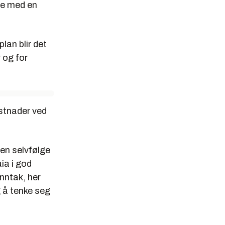
ene med en
lan blir det
 og for
ostnader ved
gen selvfølge
ia i god
nntak, her
g å tenke seg