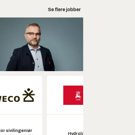
Se flere jobber
or sivilingeniør
Hydrolog
Pros