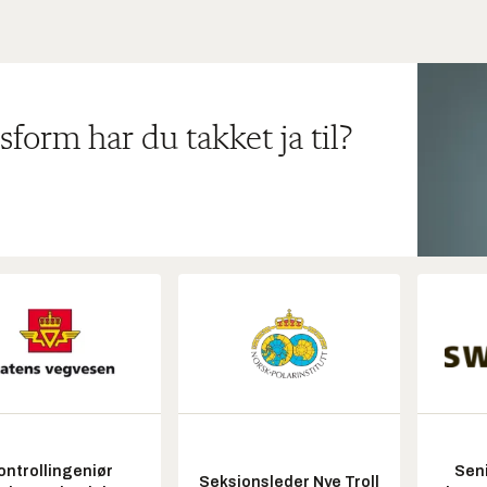
sform har du takket ja til?
ontrollingeniør
Seni
Seksjonsleder Nye Troll