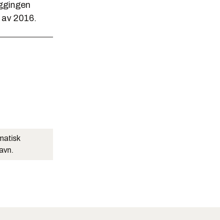
yggingen
n av 2016.
matisk
navn.