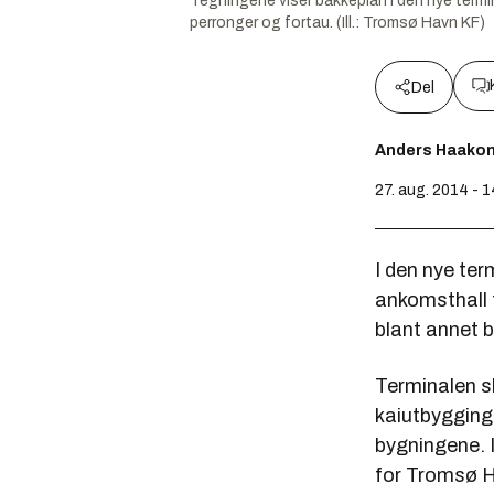
Tegningene viser bakkeplan i den nye termin
perronger og fortau. (Ill.: Tromsø Havn KF)
Del
Anders Haako
27. aug. 2014 - 
I den nye term
ankomsthall f
blant annet bi
Terminalen s
kaiutbygging 
bygningene. I
for Tromsø H