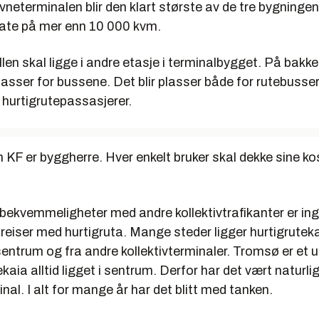
avneterminalen blir den klart største av de tre bygning
late på mer enn 10 000 kvm.
len skal ligge i andre etasje i terminalbygget. På bakkep
lasser for bussene. Det blir plasser både for rutebusser
 hurtigrutepassasjerer.
KF er byggherre. Hver enkelt bruker skal dekke sine k
bekvemmeligheter med andre kollektivtrafikanter er in
eiser med hurtigruta. Mange steder ligger hurtigruteka
entrum og fra andre kollektivterminaler. Tromsø er et u
ekaia alltid ligget i sentrum. Derfor har det vært naturli
inal. I alt for mange år har det blitt med tanken.