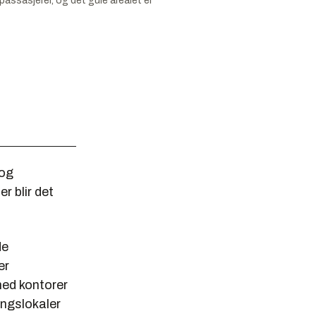
passasjerer, og det gule arealet er
 og
r blir det
de
er
med kontorer
ingslokaler