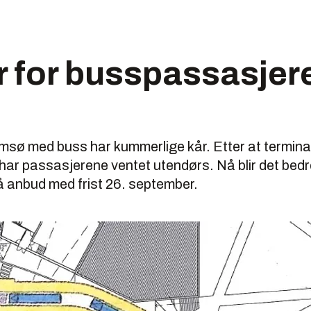
r for busspassasjere
msø med buss har kummerlige kår. Etter at termina
, har passasjerene ventet utendørs. Nå blir det bed
på anbud med frist 26. september.