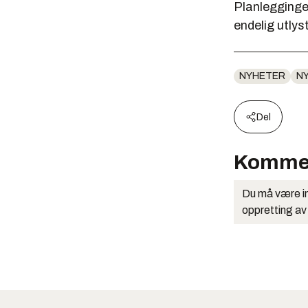
Planlegginge
endelig utlys
NYHETER
N
Del
Komme
Du må være in
oppretting av