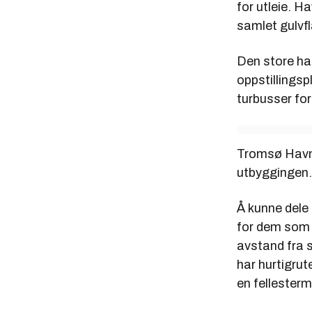
for utleie. H
samlet gulvf
Den store hal
oppstillingsp
turbusser for
Tromsø Havn 
utbyggingen.
Å kunne dele 
for dem som r
avstand fra s
har hurtigrut
en fellesterm