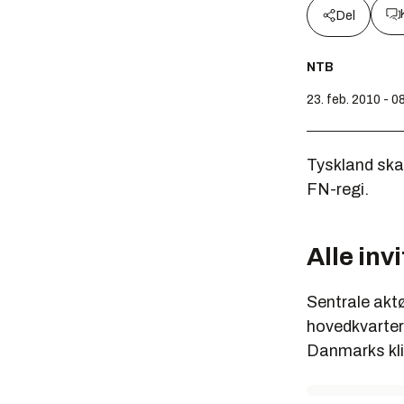
Del
NTB
23. feb. 2010 - 0
Tyskland skal
FN-regi.
Alle invi
Sentrale aktø
hovedkvartere
Danmarks kli