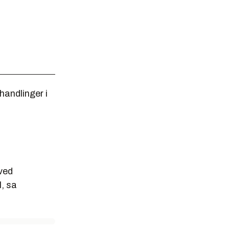
handlinger i
 ved
l, sa