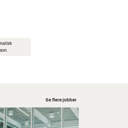
matisk
navn.
Se flere jobber