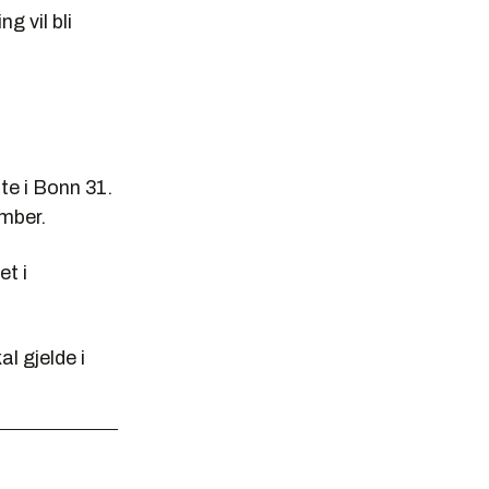
 vil bli
ste i Bonn 31.
mber.
et i
l gjelde i