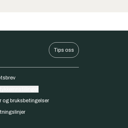
Tips oss
tsbrev
ykkeinnstillinger
r og bruksbetingelser
tningslinjer