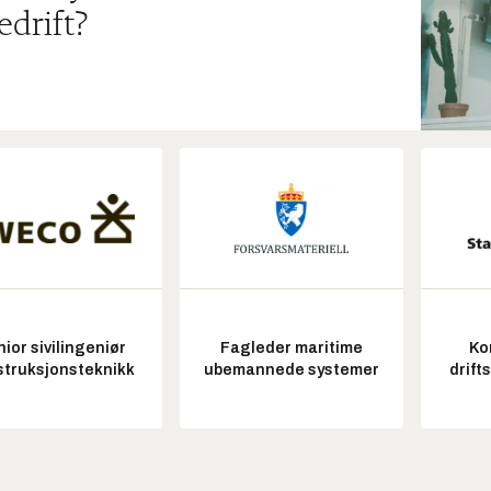
edrift?
ior sivilingeniør
Fagleder maritime
Ko
struksjonsteknikk
ubemannede systemer
drift