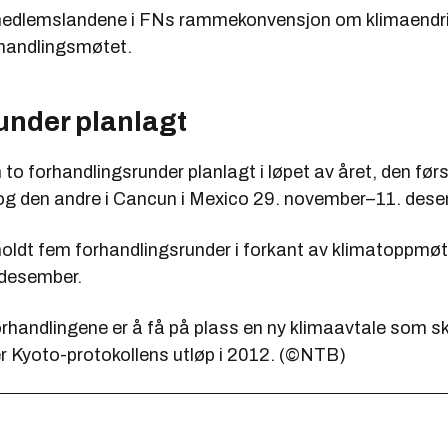
medlemslandene i FNs rammekonvensjon om klimaendring
forhandlingsmøtet.
under planlagt
n to forhandlingsrunder planlagt i løpet av året, den før
 og den andre i Cancun i Mexico 29. november–11. dese
t holdt fem forhandlingsrunder i forkant av klimatoppmøt
 desember.
handlingene er å få på plass en ny klimaavtale som ska
er Kyoto-protokollens utløp i 2012. (©NTB)