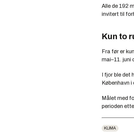
Alle de 192 
invitert til 
Kun to r
Fra før er ku
mai–11. juni
I fjor ble de
København i
Målet med for
perioden ett
KLIMA