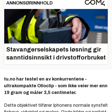
ANNONSØRINNHOLD
Stavangerselskapets løsning gir
sanntidsinnsikt i drivstofforbruket
tu.no har testet en av konkurrentene -
ultrakompakte Olloclip - som ikke veier mer enn
19 gram og måler 3,5 centimeter.
Dette objektivet tilfører Iphonens normale synsfelt
fisheye, vidvinkel og makro. Gode bilder og perfekt