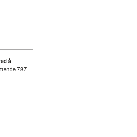
ved å
ommende 787
s