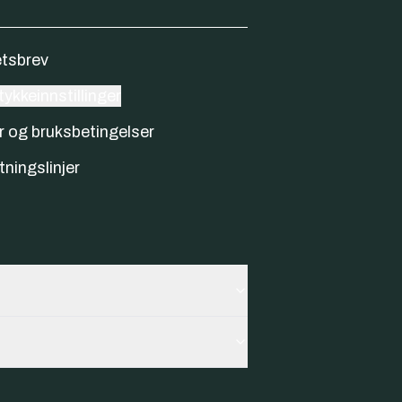
tsbrev
ykkeinnstillinger
r og bruksbetingelser
tningslinjer