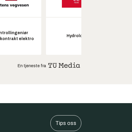
ntrollingeniør
Fagl
Hydrolog
skontrakt elektro
ubema
En tjeneste fra
Tips oss