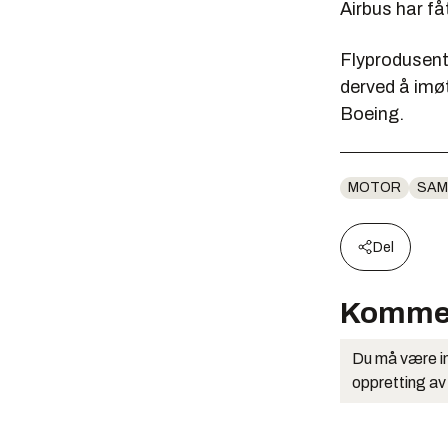
Airbus har få
Flyprodusente
derved å imøt
Boeing.
MOTOR
SAM
Del
Komme
Du må være in
oppretting av