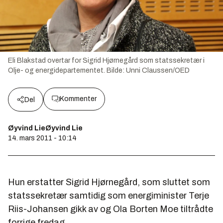
Eli Blakstad overtar for Sigrid Hjørnegård som statssekretær i
Olje- og energidepartementet.
Bilde:
Unni Claussen/OED
Kommenter
Del
Øyvind LieØyvind Lie
14. mars 2011 - 10:14
Hun erstatter Sigrid Hjørnegård, som sluttet som
statssekretær samtidig som energiminister Terje
Riis-Johansen gikk av og Ola Borten Moe tiltrådte
forrige fredag.