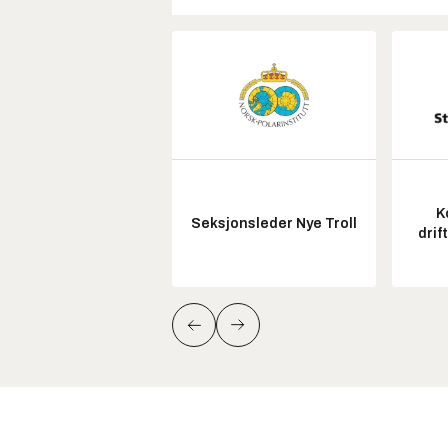
K
Seksjonsleder Nye Troll
drif