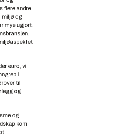
tor og
s flere andre
, miljø og
r mye ugjort.
onsbransjen.
 miljøaspektet
r euro, vil
nngrep i
over til
anlegg og
risme og
redskap kom
ot