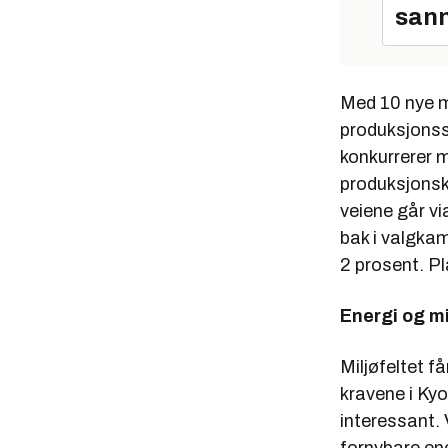
sann
Med 10 nye m
produksjonss
konkurrerer 
produksjonsko
veiene går vi
bak i valgka
2 prosent. Pl
Energi og mi
Miljøfeltet f
kravene i Ky
interessant. 