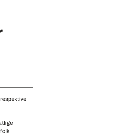
r
 respektive
atlige
olk i