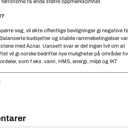
l terrorisme få enda større oppmerksomhet.
t?
ørre seg, vil økte offentlige bevilgninger gi negative fø
alanserte budsjetter og stabile rammebetingelser var
stene med Aznar. Uansett svar er det ingen tvil om at
ftet vil gi norske bedrifter nye muligheter på områder h
rdeler, som f.eks. vann, HMS, energi, miljø og IKT.
ntarer