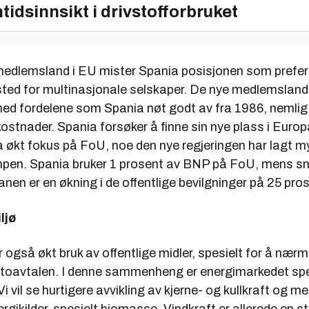
tidsinnsikt i drivstofforbruket
edlemsland i EU mister Spania posisjonen som prefer
ted for multinasjonale selskaper. De nye medlemslan
med fordelene som Spania nøt godt av fra 1986, nemlig 
stnader. Spania forsøker å finne sin nye plass i Europ
a økt fokus på FoU, noe den nye regjeringen har lagt m
mpen. Spania bruker 1 prosent av BNP på FoU, mens sni
anen er en økning i de offentlige bevilgninger på 25 prose
ljø
år også økt bruk av offentlige midler, spesielt for å nær
otoavtalen. I denne sammenheng er energimarkedet spe
Vi vil se hurtigere avvikling av kjerne- og kullkraft og m