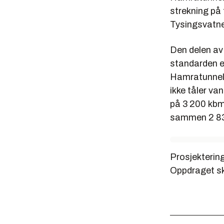
strekning på
Tysingsvatne
Den delen av 
standarden er
Hamratunnele
ikke tåler va
på 3 200 kbm.
sammen 2 83
Prosjekterin
Oppdraget ska