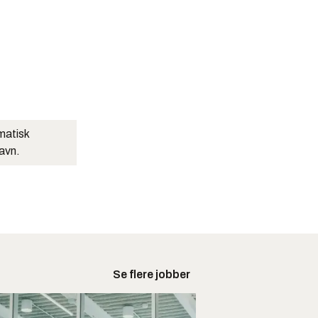
matisk
navn.
Se flere jobber