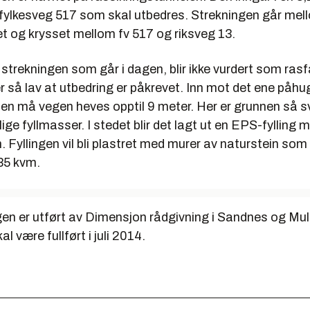
 fylkesveg 517 som skal utbedres. Strekningen går mel
t og krysset mellom fv 517 og riksveg 13.
strekningen som går i dagen, blir ikke vurdert som rasf
 så lav at utbedring er påkrevet. Inn mot det ene påhug
n må vegen heves opptil 9 meter. Her er grunnen så s
nlige fyllmasser. I stedet blir det lagt ut en EPS-fylling
 Fyllingen vil bli plastret med murer av naturstein som 
5 kvm.
gen er utført av Dimensjon rådgivning i Sandnes og Mul
l være fullført i juli 2014.