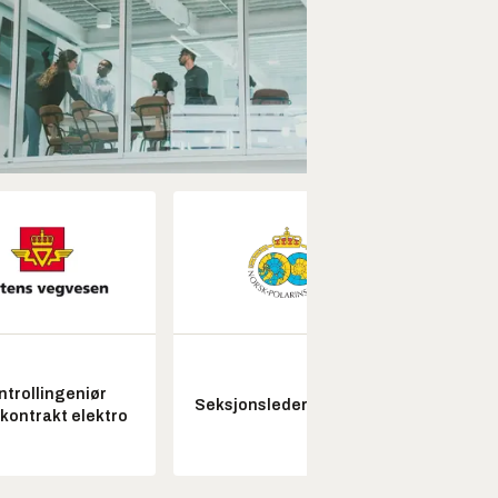
ntrollingeniør
Seksjonsleder Nye Troll
Pros
skontrakt elektro