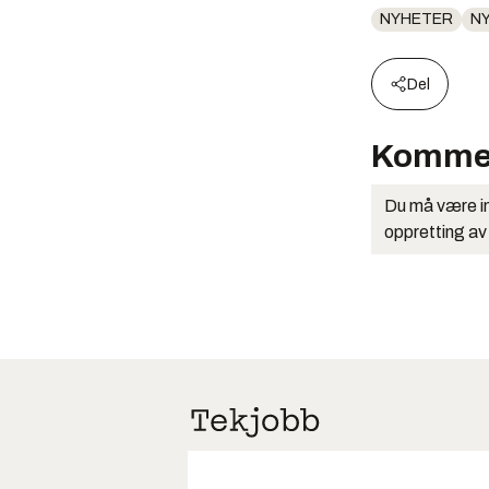
NYHETER
N
Del
Komme
Du må være in
oppretting av