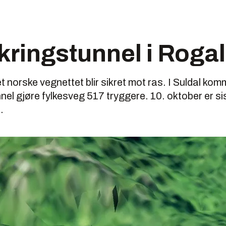
kringstunnel i Roga
et norske vegnettet blir sikret mot ras. I Suldal ko
el gjøre fylkesveg 517 tryggere. 10. oktober er sist
.