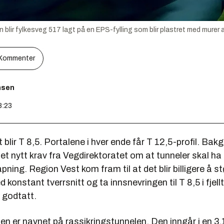
blir fylkesveg 517 lagt på en EPS-fylling som blir plastret med murer a
Kommenter
nsen
8:23
t blir T 8,5. Portalene i hver ende får T 12,5-profil. Bak
r et nytt krav fra Vegdirektoratet om at tunneler skal ha
pning. Region Vest kom fram til at det blir billigere å s
 konstant tverrsnitt og ta innsnevringen til T 8,5 i fjel
e godtatt.
n er navnet på rassikringstunnelen. Den inngår i en 3,