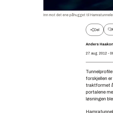
Inn mot det ene påhugget til Hamratunnelen 
Del
Anders Haako
27. aug. 2012 - 0
Tunnelprofile
forskjellen e
traktformet å
portalene med
løsningen bl
Hamratunnele