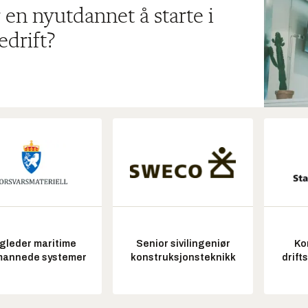
 en nyutdannet å starte i
edrift?
gleder maritime
Senior sivilingeniør
Ko
annede systemer
konstruksjonsteknikk
drift