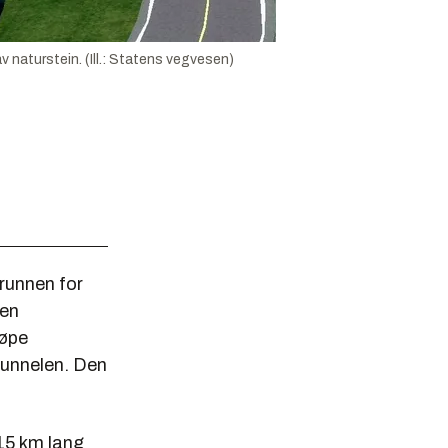
v naturstein. (Ill.: Statens vegvesen)
grunnen for
 en
tøpe
ltunnelen. Den
15 km lang