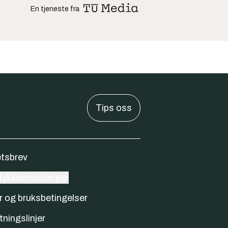
En tjeneste fra
Tips oss
tsbrev
ykkeinnstillinger
r og bruksbetingelser
tningslinjer