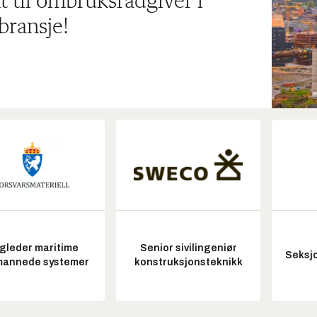
t til ombruksrådgiver i
bransje!
gleder maritime
Senior sivilingeniør
Seksjo
annede systemer
konstruksjonsteknikk