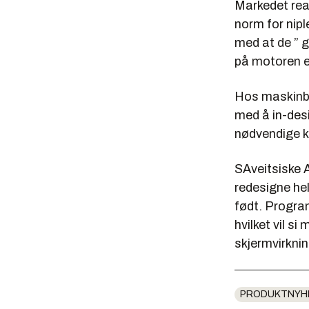
Markedet rea
norm for nipl
med at de ” g
på motoren e
Hos maskinby
med å in-desi
nødvendige k
SAveitsiske A
redesigne he
født. Progra
hvilket vil 
skjermvirknin
PRODUKTNYH