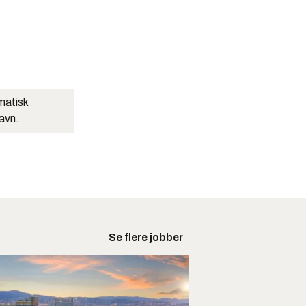
matisk
navn.
Se flere jobber