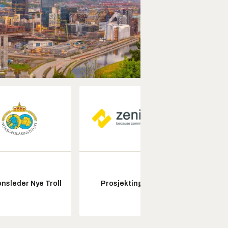
Kon
nsleder Nye Troll
Prosjektingeniør
drifts