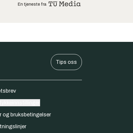
En tjeneste fra
Tips oss
tsbrev
ykkeinnstillinger
r og bruksbetingelser
tningslinjer