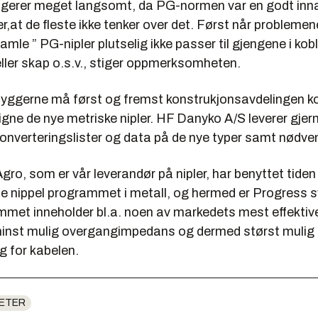
gerer meget langsomt, da PG-normen var en godt inn
er,at de fleste ikke tenker over det. Først når problem
amle ” PG-nipler plutselig ikke passer til gjengene i ko
ller skap o.s.v., stiger oppmerksomheten.
ggerne må først og fremst konstrukjonsavdelingen 
gne de nye metriske nipler. HF Danyko A/S leverer gjer
onverteringslister og data på de nye typer samt nødven
gro, som er vår leverandør på nipler, har benyttet tiden 
le nippel programmet i metall, og hermed er Progress 
mmet inneholder bl.a. noen av markedets mest effektiv
si minst mulig overgangimpedans og dermed størst mulig
g for kabelen.
ETER