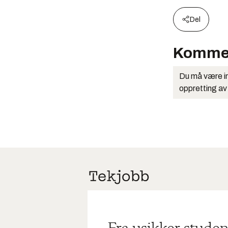
Del
Komme
Du må være in
oppretting av