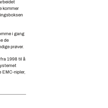
arbeidet
ene kommer
blingsboksen
komme i gang
ne de
dige prøver.
fra 1998 til å
systemet
e EMC-nipler,