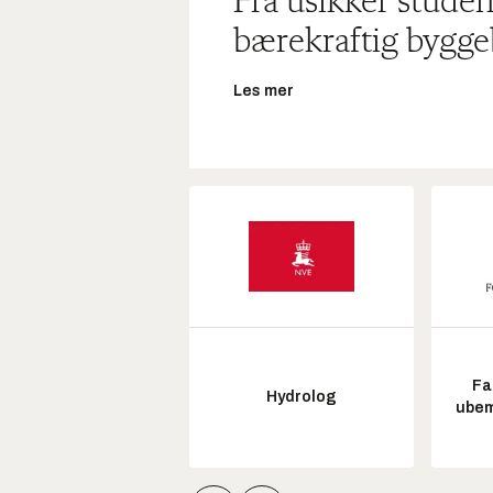
Fra usikker studen
bærekraftig bygge
Les mer
Fa
Hydrolog
ubem