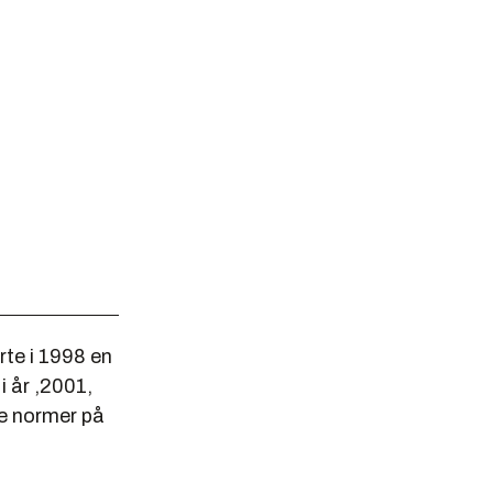
rte i 1998 en
 år ,2001,
le normer på