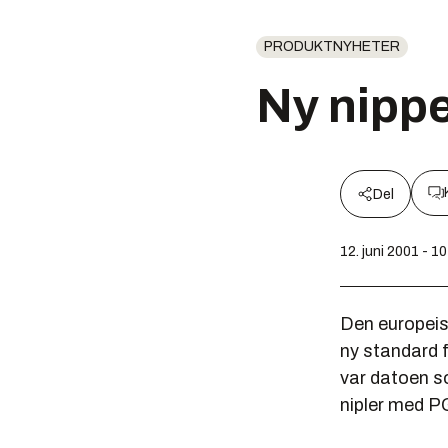
PRODUKTNYHETER
Ny nipp
Del
12. juni 2001 - 1
Den europeis
ny standard 
var datoen s
nipler med PG