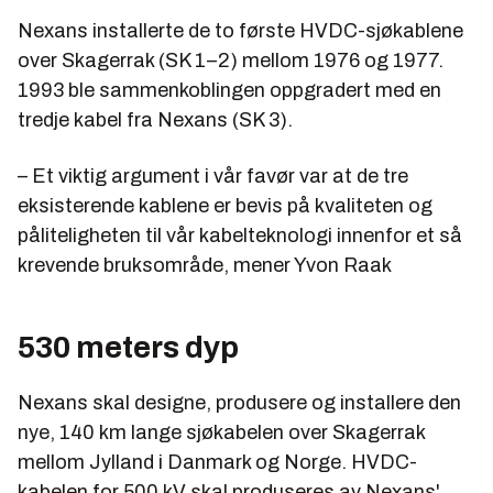
Nexans installerte de to første HVDC-sjøkablene
over Skagerrak (SK 1–2) mellom 1976 og 1977.
1993 ble sammenkoblingen oppgradert med en
tredje kabel fra Nexans (SK 3).
– Et viktig argument i vår favør var at de tre
eksisterende kablene er bevis på kvaliteten og
påliteligheten til vår kabelteknologi innenfor et så
krevende bruksområde, mener Yvon Raak
530 meters dyp
Nexans skal designe, produsere og installere den
nye, 140 km lange sjøkabelen over Skagerrak
mellom Jylland i Danmark og Norge. HVDC-
kabelen for 500 kV skal produseres av Nexans'