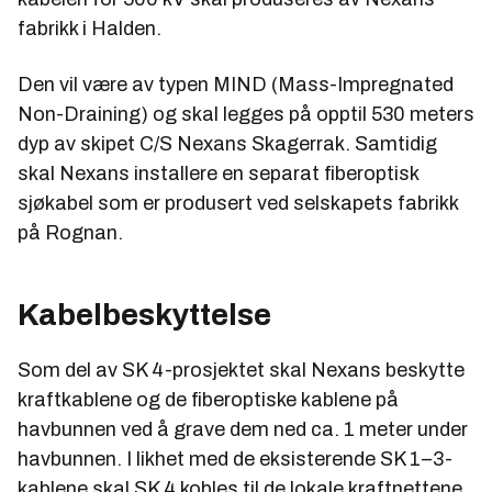
fabrikk i Halden.
Den vil være av typen MIND (Mass-Impregnated
Non-Draining) og skal legges på opptil 530 meters
dyp av skipet C/S Nexans Skagerrak. Samtidig
skal Nexans installere en separat fiberoptisk
sjøkabel som er produsert ved selskapets fabrikk
på Rognan.
Kabelbeskyttelse
Som del av SK 4-prosjektet skal Nexans beskytte
kraftkablene og de fiberoptiske kablene på
havbunnen ved å grave dem ned ca. 1 meter under
havbunnen. I likhet med de eksisterende SK 1–3-
kablene skal SK 4 kobles til de lokale kraftnettene