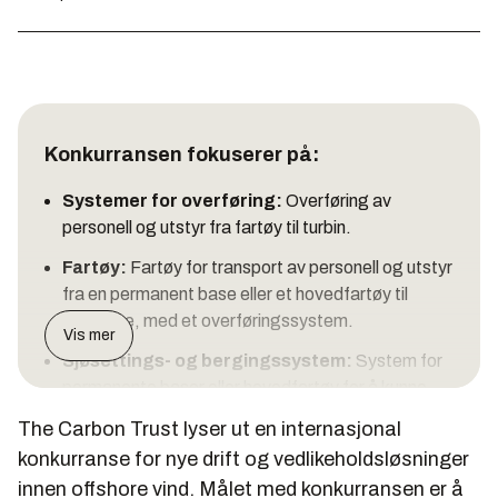
Konkurransen fokuserer på:
Systemer for overføring:
Overføring av
personell og utstyr fra fartøy til turbin.
Fartøy:
Fartøy for transport av personell og utstyr
fra en permanent base eller et hovedfartøy til
turbinene, med et overføringssystem.
Vis mer
Sjøsettings- og bergingssystem:
System for
permanente baser eller hovedfartøy for å kunne
håndtere og berge datterfartøy.
The Carbon Trust lyser ut en internasjonal
FAKTA:
konkurranse for nye drift og vedlikeholdsløsninger
innen offshore vind. Målet med konkurransen er å