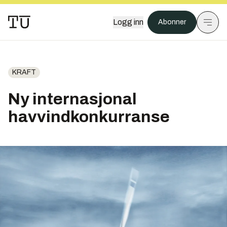
Logg inn
Abonner
KRAFT
Ny internasjonal
havvindkonkurranse