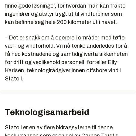
Denne konkurransen er en del av Carbon Trust’s
finne gode løsninger, for hvordan man kan frakte
Offshore Wind Accelerator, som er et stort industrielt
ingeniører og utstyr trygt ut til vindturbiner som
samarbeid med åtte energiselskaper. Disse er
kan befinne seg hele 200 kilometer ut i havet.
DONG Energy, E.ON, Mainstream Renewable
Power, RWE Innogy, ScottishPower Renewables,
– Det er snakk om å operere i områder med tøffe
SSE Renewables, Statkraft og Statoil. Målet med
dette samarbeidet er å kutte gjøre energi fra
vær- og vindforhold. Vi må tenke anderledes for å
offshore vind 10 prosent billigere
få ned kostnadene og samtidig iverta sikkerheten
for drift og vedlikehold personell, forteller Elly
Karlsen, teknologirådgiver innen offshore vind i
Statoil.
Teknologisamarbeid
Statoil er en av flere bidragsyterne til denne
konkurransen som er en del av Carbon Trust’s