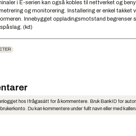
naler i E-serien kan også kobles til nettverket og beny
metrering og monitorering. Installering er enkel takke
mformeren. Innebygget oppladingsmotstand begrenser
spåslag. (kd)
ETER
ntarer
nlogget hos Ifrågasätt for å kommentere. Bruk BankID for auto
 brukerkonto. Du kan kommentere under fullt navn eller med kalle