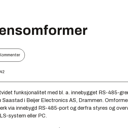
vensomformer
Kommenter
:42
tvidet funksjonalitet med bl. a. innebygget RS-485-gre
n Saastad i Beijer Electronics AS, Drammen. Omforme
verk via innebygd RS-485-port og derfra styres og ove
LS-system eller PC.