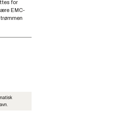
ttes for
t være EMC-
 strømmen
matisk
navn.