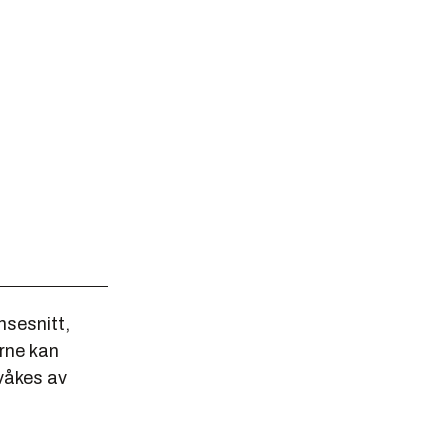
nsesnitt,
rne kan
rvåkes av