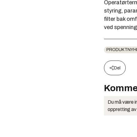
Operatørtermi
styring, para
filter bak o
ved spenning
PRODUKTNYH
Del
Komme
Du må være in
oppretting av