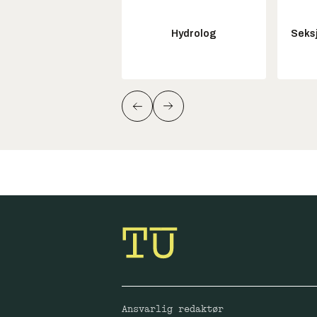
Hydrolog
Seksj
Ansvarlig redaktør