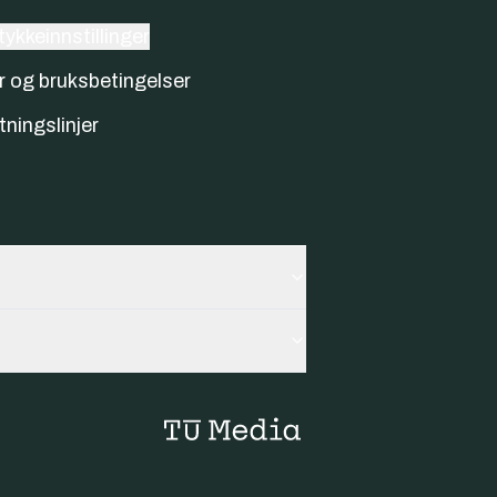
ykkeinnstillinger
r og bruksbetingelser
tningslinjer