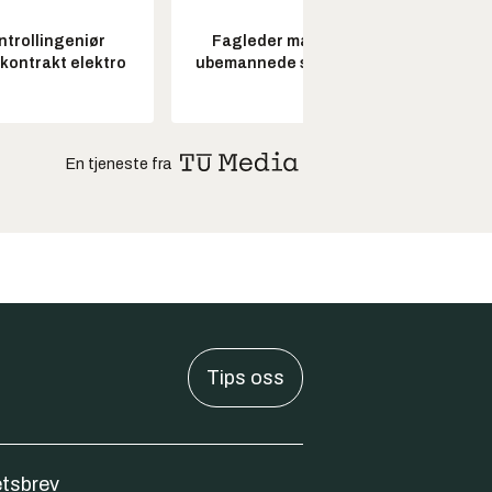
ntrollingeniør
Fagleder maritime
Pros
skontrakt elektro
ubemannede systemer
En tjeneste fra
Tips oss
tsbrev