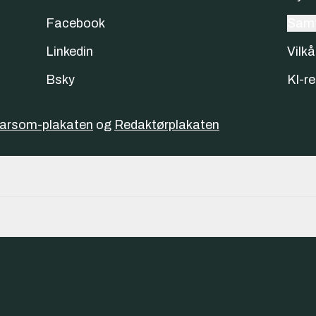
Facebook
Samt
Linkedin
Vilkå
Bsky
KI-re
varsom-plakaten
og
Redaktørplakaten