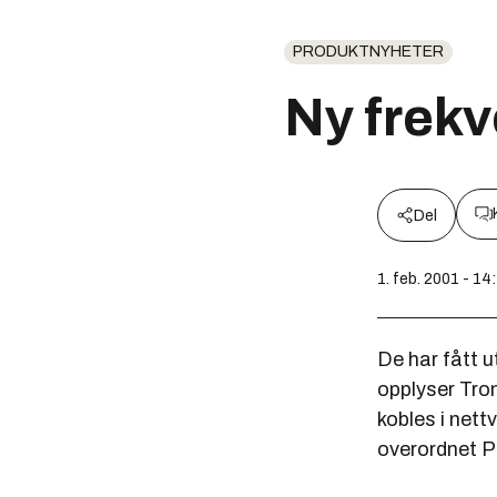
PRODUKTNYHETER
Ny frek
Del
1. feb. 2001 - 14
De har fått u
opplyser Tro
kobles i nett
overordnet P