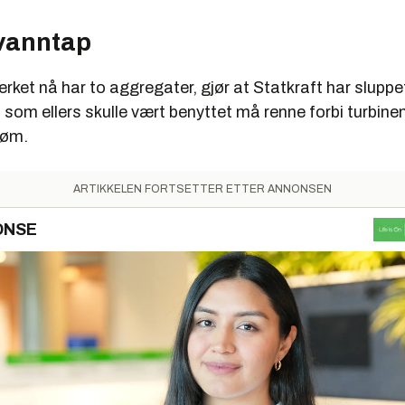
 vanntap
erket nå har to aggregater, gjør at Statkraft har slupp
 som ellers skulle vært benyttet må renne forbi turbine
røm.
ARTIKKELEN FORTSETTER ETTER ANNONSEN
ONSE