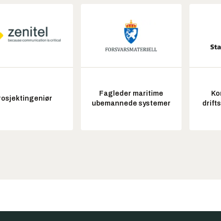
Fagleder maritime
Ko
rosjektingeniør
ubemannede systemer
drift