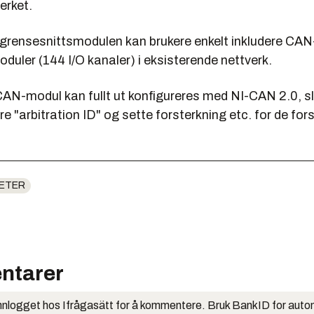
erket.
grensesnittsmodulen kan brukere enkelt inkludere CA
-moduler (144 I/O kanaler) i eksisterende nettverk.
AN-modul kan fullt ut konfigureres med NI-CAN 2.0, sl
re "arbitration ID" og sette forsterkning etc. for de fors
ETER
ntarer
nlogget hos Ifrågasätt for å kommentere. Bruk BankID for auto