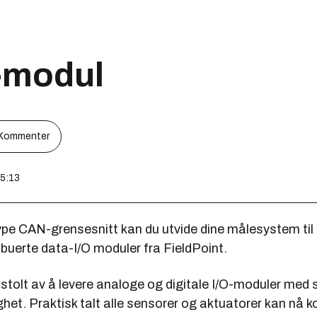
-modul
Kommenter
15:13
pe CAN-grensesnitt kan du utvide dine målesystem til 
ibuerte data-I/O moduler fra FieldPoint.
 stolt av å levere analoge og digitale I/O-moduler med 
et. Praktisk talt alle sensorer og aktuatorer kan nå ko