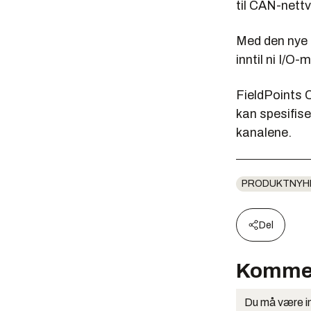
til CAN-nettv
Med den nye 
inntil ni I/O
FieldPoints C
kan spesifise
kanalene.
PRODUKTNYH
Del
Komme
Du må være in