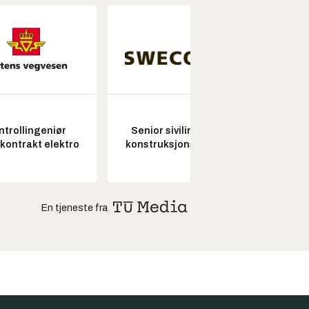
ntrollingeniør
Senior sivilingeniør
Seksjon
skontrakt elektro
konstruksjonsteknikk
En tjeneste fra