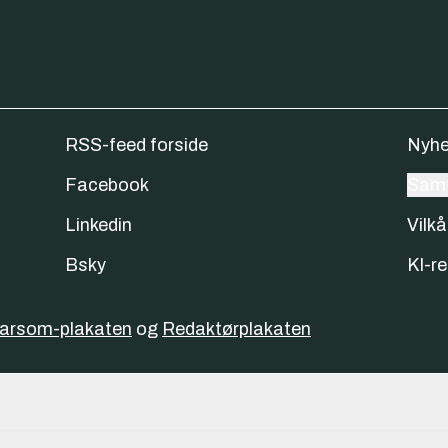
RSS-feed forside
Nyhe
Facebook
Samt
Linkedin
Vilkå
Bsky
KI-re
varsom-plakaten
og
Redaktørplakaten