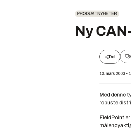
PRODUKTNYHETER
Ny CAN
Del
10. mars 2003 - 
Med denne ty
robuste distr
FieldPoint er
målenøyaktigh