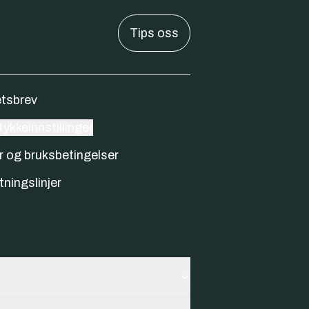
Tips oss
tsbrev
ykkeinnstillinger
r og bruksbetingelser
tningslinjer