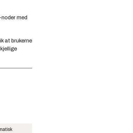
N-noder med
ik at brukerne
kjellige
matisk