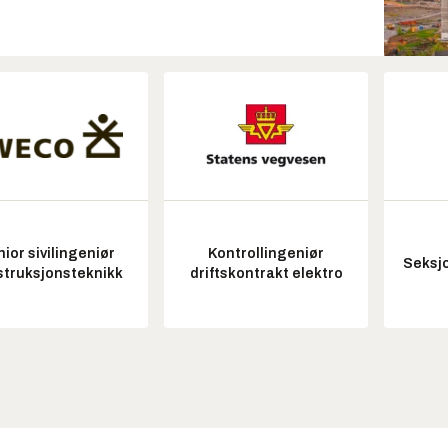
ior sivilingeniør
Kontrollingeniør
Seksjo
struksjonsteknikk
driftskontrakt elektro