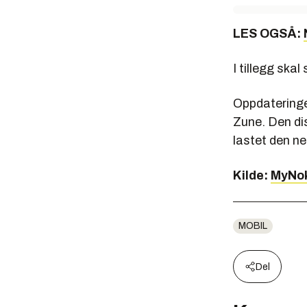
LES OGSÅ:
I tillegg ska
Oppdateringe
Zune. Den dis
lastet den ne
Kilde:
MyNok
MOBIL
Del