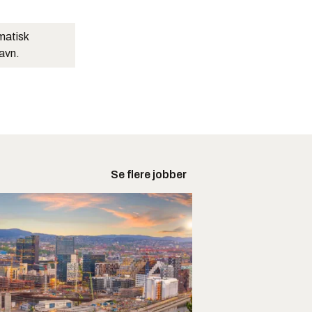
matisk
navn.
Se flere jobber