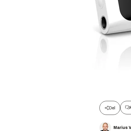
Del
Marius V