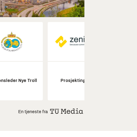
Fagl
nsleder Nye Troll
Prosjektingeniør
ubema
En tjeneste fra