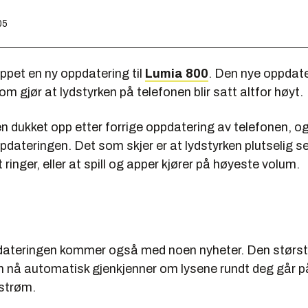
05
ppet en ny oppdatering til
Lumia 800
. Den nye oppdate
som gjør at lydstyrken på telefonen blir satt altfor høyt.
 dukket opp etter forrige oppdatering av telefonen, o
dateringen. Det som skjer er at lydstyrken plutselig sett
 ringer, eller at spill og apper kjører på høyeste volum.
ateringen kommer også med noen nyheter. Den største
nå automatisk gjenkjenner om lysene rundt deg går på
lstrøm.