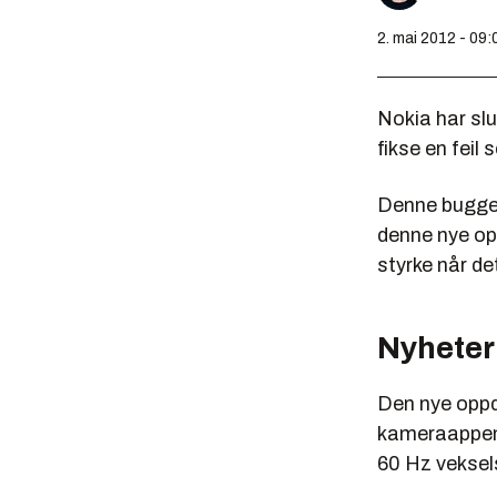
2. mai 2012 - 09:
Nokia har slu
fikse en feil 
Denne buggen
denne nye opp
styrke når det
Nyheter
Den nye oppd
kameraappen 
60 Hz vekse