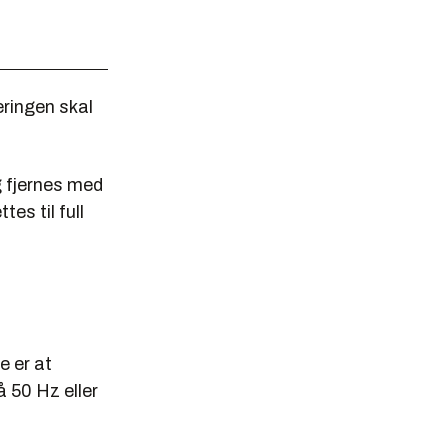
ringen skal
g fjernes med
es til full
 er at
 50 Hz eller