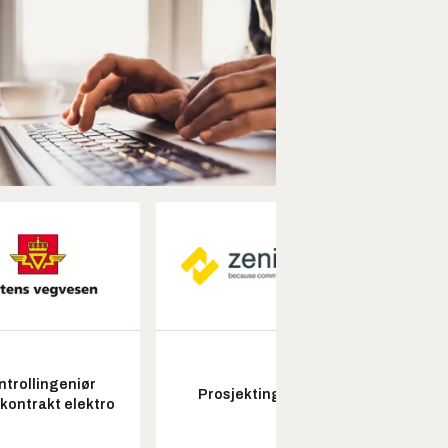
ntrollingeniør
Senio
Prosjektingeniør
skontrakt elektro
konstr