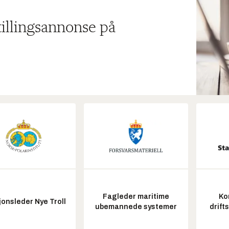
tillingsannonse på
Fagleder maritime
Ko
onsleder Nye Troll
ubemannede systemer
drift