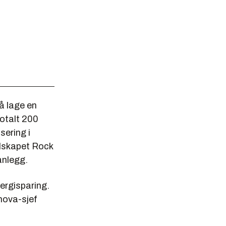
å lage en
totalt 200
sering i
elskapet Rock
anlegg.
ergisparing.
Enova-sjef