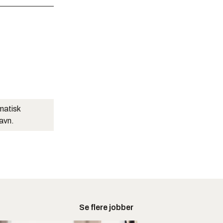
matisk
navn.
Se flere jobber