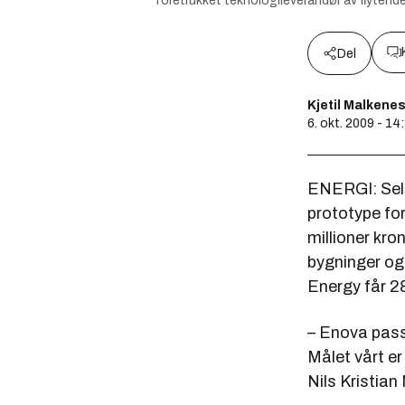
foretrukket teknologileverandør av flytende
Del
Kjetil Malkene
6. okt. 2009 - 14
ENERGI: Selsk
prototype fo
millioner kron
bygninger og
Energy får 28
– Enova pass
Målet vårt er
Nils Kristia