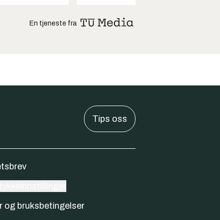
En tjeneste fra
Tips oss
tsbrev
ykkeinnstillinger
r og bruksbetingelser