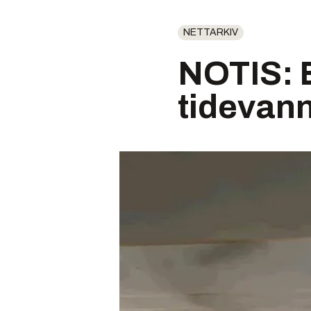
NETTARKIV
NOTIS: 
tidevan