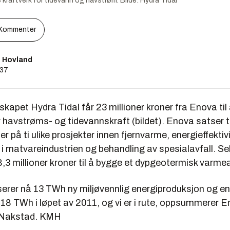
 kraftverk for tidevann og havstrøm.
Bilde:
Hydra Tidal
Kommenter
s Hovland
:37
apet Hydra Tidal får 23 millioner kroner fra Enova til 
r havstrøms- og tidevannskraft (bildet). Enova satser 
er på ti ulike prosjekter innen fjernvarme, energieffektivi
 i matvareindustrien og behandling av spesialavfall. S
,3 millioner kroner til å bygge et dypgeotermisk varme
erer nå 13 TWh ny miljøvennlig energiproduksjon og en
 18 TWh i løpet av 2011, og vi er i rute, oppsummerer 
n Nakstad. KMH