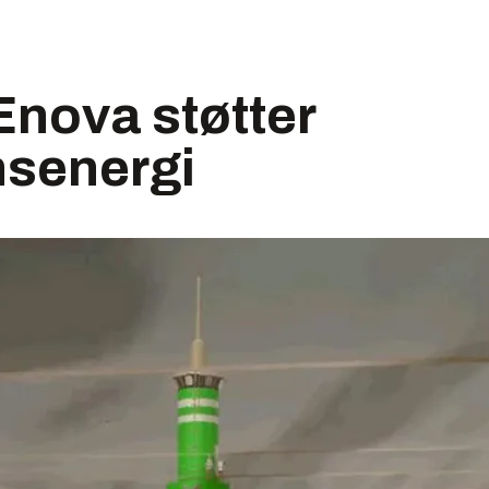
Enova støtter
nsenergi