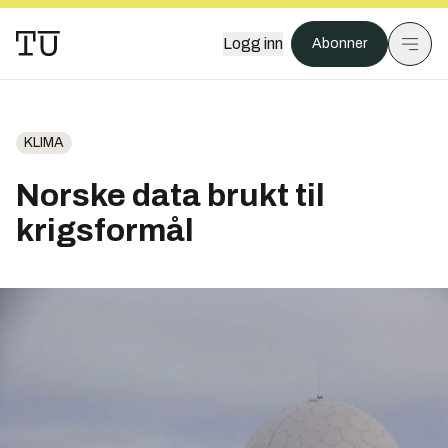
Logg inn
Abonner
KLIMA
Norske data brukt til
krigsformål