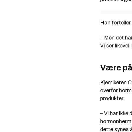
Han forteller
– Men det har
Vi ser likevel
Være på
Kjemikeren Ch
overfor hormo
produkter.
– Vi har ikke
hormonhermer
dette synes å 