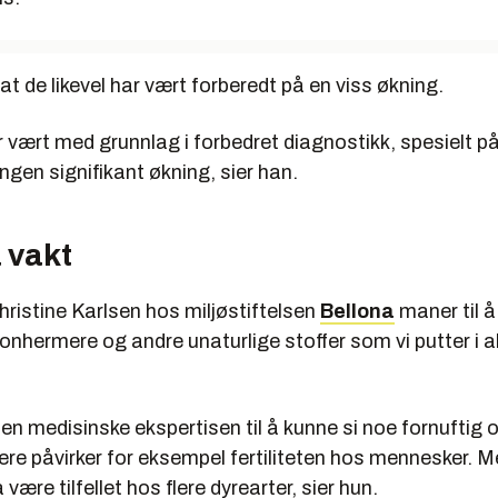
 at de likevel har vært forberedt på en viss økning.
 vært med grunnlag i forbedret diagnostikk, spesielt p
 ingen signifikant økning, sier han.
 vakt
ristine Karlsen hos miljøstiftelsen
Bellona
maner til å
nhermere og andre unaturlige stoffer som vi putter i a
 den medisinske ekspertisen til å kunne si noe fornuftig
e påvirker for eksempel fertiliteten hos mennesker. Me
være tilfellet hos flere dyrearter, sier hun.