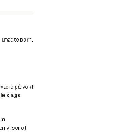
å ufødte barn.
 være på vakt
lle slags
 om
n vi ser at