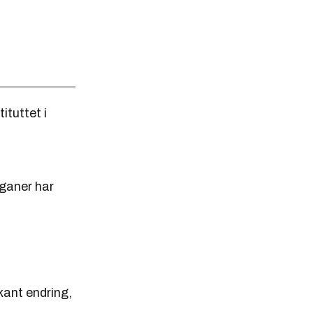
ituttet i
ganer har
kant endring,