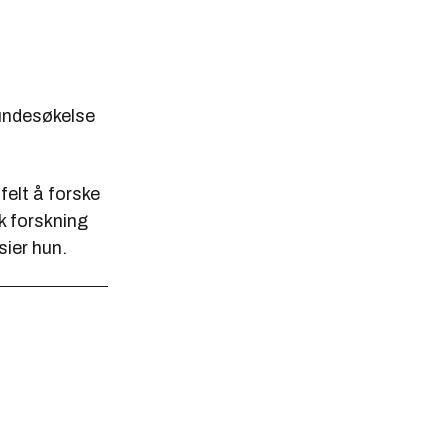
 undesøkelse
 felt å forske
k forskning
sier hun.