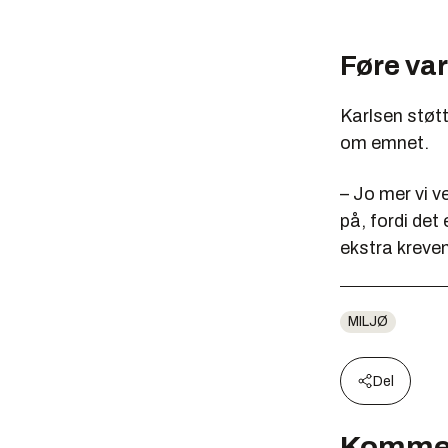
Føre var
Karlsen støt
om emnet.
– Jo mer vi ve
på, fordi det
ekstra kreven
MILJØ
Del
Komme