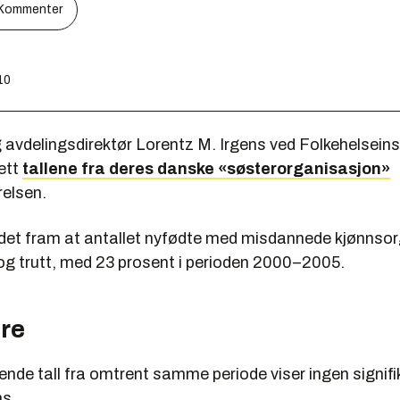
Kommenter
10
avdelingsdirektør Lorentz M. Irgens ved Folkehelseinst
ett
tallene fra deres danske «søsterorganisasjon»
elsen.
et fram at antallet nyfødte med misdannede kjønnsor
 og trutt, med 23 prosent i perioden 2000–2005.
are
rende tall fra omtrent samme periode viser ingen signifi
ns.