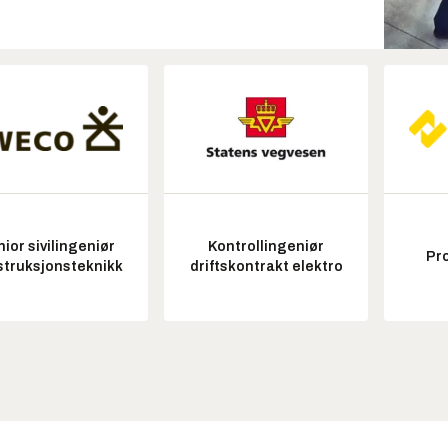
ior sivilingeniør
Kontrollingeniør
Pr
struksjonsteknikk
driftskontrakt elektro