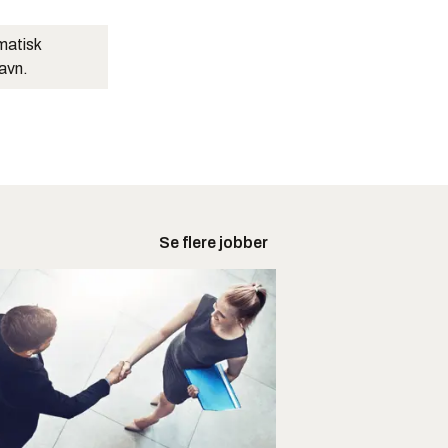
matisk
navn.
Se flere jobber