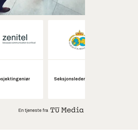
Fagl
osjektingeniør
Seksjonsleder Nye Troll
ubema
En tjeneste fra