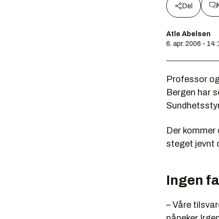
Del
Atle Abelsen
6. apr. 2006 - 14:
Professor og 
Bergen har s
Sundhetsstyr
Der kommer d
steget jevnt
Ingen f
– Våre tilsva
påpeker Irge