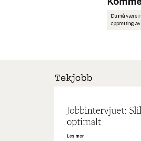
Komme
Du må være in
oppretting av
Jobbintervjuet: Sl
optimalt
Les mer