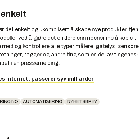
 enkelt
r det enkelt og ukomplisert å skape nye produkter, tje
deller ved å gjøre det enklere enn noensinne å koble til
ed og kontrollere alle typer målere, gatelys, sensorer
nretninger, tagger og andre ting som en del av tingenes-
apet i en pressemelding.
s internett passerer syv milliarder
RING.NO
AUTOMATISERING
NYHETSBREV