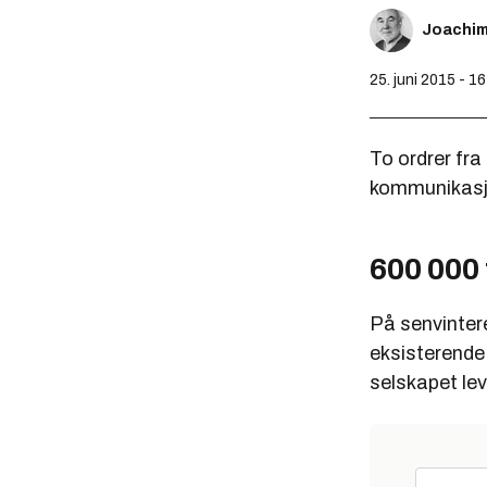
Joachi
25. juni 2015 - 1
To ordrer fra
kommunikasjo
600 000
På senvintere
eksisterende 
selskapet lev