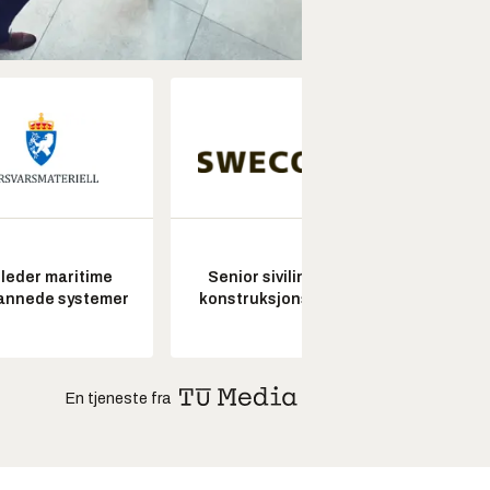
leder maritime
Senior sivilingeniør
Kon
annede systemer
konstruksjonsteknikk
drifts
En tjeneste fra