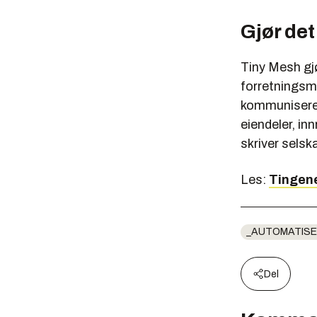
Gjør det
Tiny Mesh gjø
forretningsmo
kommunisere m
eiendeler, in
skriver selsk
Les:
Tingene
_AUTOMATISE
Del