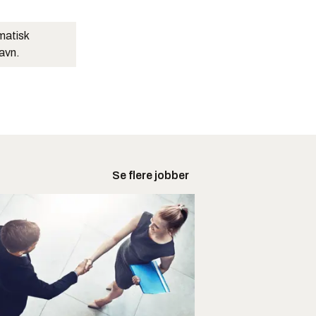
matisk
navn.
Se flere jobber