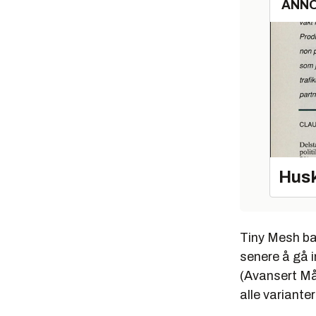
ANN
Husk
Tiny Mesh ba
senere å gå i
(Avansert Må
alle variante