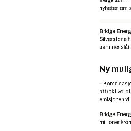
Ifølge admini
nyheten om s
Bridge Energ
Silverstone h
sammenslåin
Ny muli
– Kombinasjon
attraktive le
emisjonen vil
Bridge Energ
millioner kro