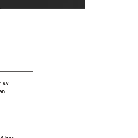
r av
en