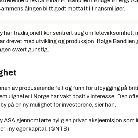
strerende direktør Einar H. Bandlien i Bridge Energy A
ammenslåingen blitt godt mottatt i finansmiljøer.
y har tradisjonelt konsentrert seg om letevirksomhet,
ar drevet med utvikling og produksjon. Ifølge Bandlien 
gen svært gunstig.
ghet
en av produserende felt og funn for utbygging på briti
temuligheter i Norge har vakt positiv interesse. Den off
 by på en ny mulighet for investorene, sier han.
y ASA gjennomførte nylig en privat aksjeemisjon som 
ner i ny egenkapital. (©NTB)