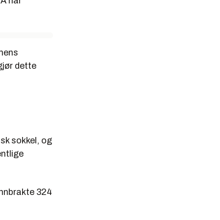
SA har
 mens
gjør dette
sk sokkel, og
entlige
innbrakte 324