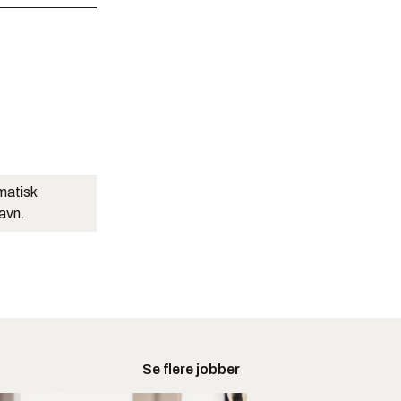
matisk
navn.
Se flere jobber