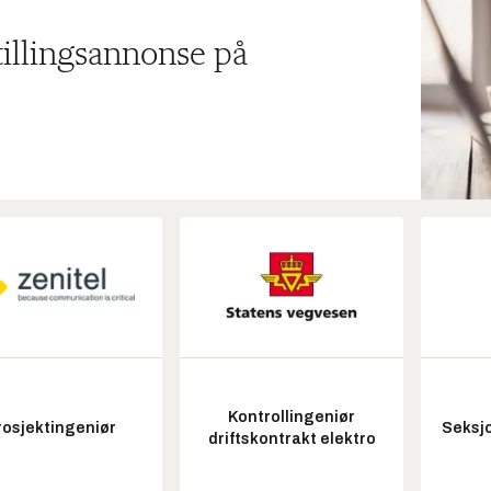
tillingsannonse på
Kontrollingeniør
rosjektingeniør
Seksjo
driftskontrakt elektro