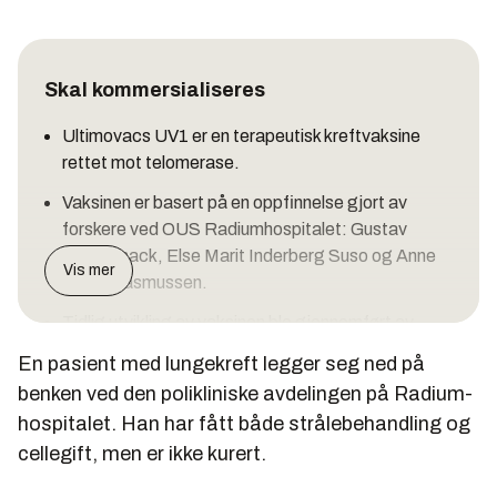
Skal kommersialiseres
Ultimovacs UV1 er en terapeutisk kreftvaksine
rettet mot telomerase.
Vaksinen er basert på en oppfinnelse gjort av
forskere ved OUS Radiumhospitalet: Gustav
Gaudernack, Else Marit Inderberg Suso og Anne
Vis mer
Marie Rasmussen.
Tidlig utvikling av vaksinen ble gjennomført av
OUS i samarbeid med Inven2 AS. Inven2 er et
En pasient med lungekreft legger seg ned på
innovasjonsselskap som utvikler og
benken ved den polikliniske avdelingen på Radium­
kommersialiserer forskningsresultater fra OUS,
hospitalet. Han har fått både strålebehandling og
Universitetet i Oslo og sykehus i Helse Sør-Øst.
celle­gift, men er ikke kurert.
Videre utvikling av vaksinen mot godkjenning som
legemiddel skjer i regi av selskapet Ultimovacs