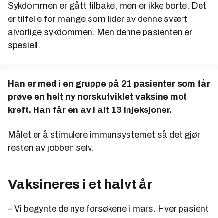
Sykdommen er gått tilbake, men er ikke borte. Det
AS. Ultimovacs er eid av Radiumhospitalets
er tilfelle for mange som lider av denne svært
Forskningsstiftelse, Gjelsten Holding og Inven2.
alvor­lige sykdommen. Men denne pasienten er
spesiell.
Han er med i en gruppe på 21 pasienter som får
prøve en helt ny norskutviklet vaksine mot
kreft. Han får en av i alt 13 injeksjoner.
Målet er å stimulere immunsystemet så det gjør
resten av jobben selv.
Vaksineres i et halvt år
– Vi begynte de nye forsøkene i mars. Hver pasient