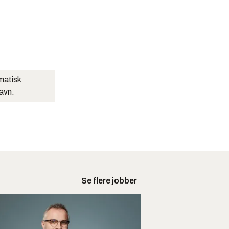
matisk
navn.
Se flere jobber