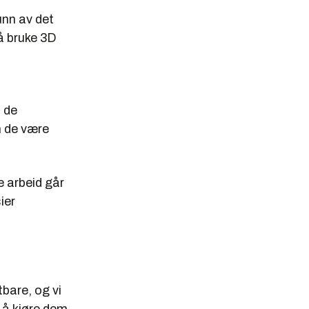
unn av det
 å bruke 3D
n de
n de være
e arbeid går
ier
tbare, og vi