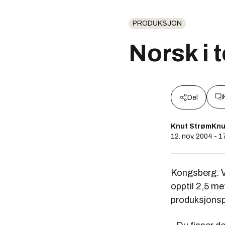
PRODUKSJON
Norsk i t
Del
Knut StrømKnu
12. nov. 2004 - 1
Kongsberg: V
opptil 2,5 me
produksjonsp