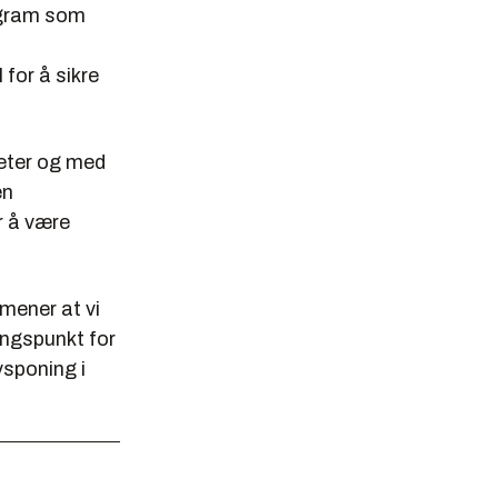
rogram som
for å sikre
meter og med
en
r å være
mener at vi
angspunkt for
vsponing i