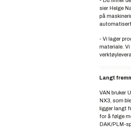
- Du finner d
sier Helge N
på maskinerin
automatisert
- Vi lager pr
materiale. Vi
verktøylever
Langt frem
VAN bruker 
NX3, som ble l
ligger langt
for å følge m
DAK/PLM-spe