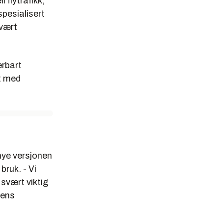
 flytrafikk,
pesialisert
svært
ærbart
kt med
ye versjonen
bruk. - Vi
svært viktig
tens