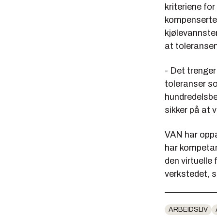
kriteriene f
kompenserte 
kjølevannstem
at toleranse
- Det trenger
toleranser so
hundredelsbe
sikker på at 
VAN har oppa
har kompetan
den virtuelle
verkstedet, 
ARBEIDSLIV