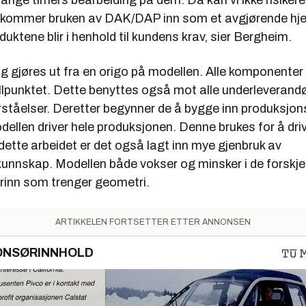
ange timers bearbeiding på dem. Da kan vi ikke risikere
er kommer bruken av DAK/DAP inn som et avgjørende hje
oduktene blir i henhold til kundens krav, sier Bergheim.
ng gjøres ut fra en origo på modellen. Alle komponenter 
llpunktet. Dette benyttes også mot alle underleverandø
ståelser. Deretter begynner de å bygge inn produksjons
ellen driver hele produksjonen. Denne brukes for å dr
 dette arbeidet er det også lagt inn mye gjenbruk av
unnskap. Modellen både vokser og minsker i de forskjel
rinn som trenger geometri.
ARTIKKELEN FORTSETTER ETTER ANNONSEN
ONSØRINNHOLD