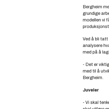
Bergheim men
grundige arbe
modellen vi f
produksjonsti
Ved å bli tat
analysere hv
med på å lage
- Det er vik
med til å utv
Bergheim.
Juveler
- Vi skal ten