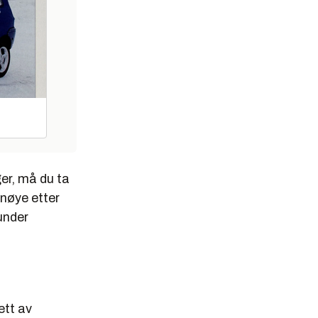
er, må du ta
 nøye etter
 under
ett av