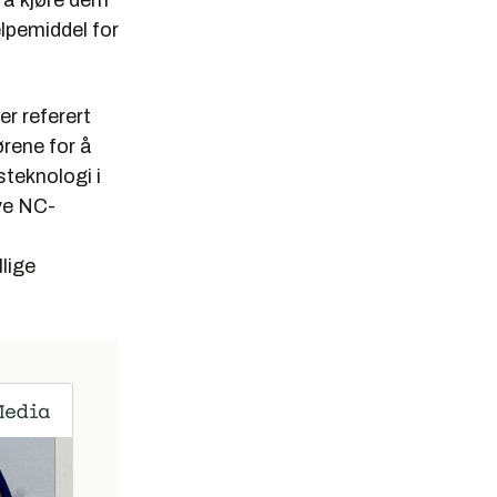
 å kjøre dem
lpemiddel for
er referert
rene for å
teknologi i
ive NC-
lige