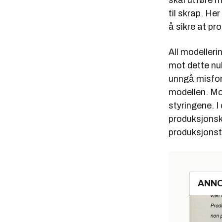
skal utføre m
til skrap. H
å sikre at pr
All modelleri
mot dette nu
unngå misfor
modellen. Mod
styringene. I
produksjonsk
produksjonst
ANN