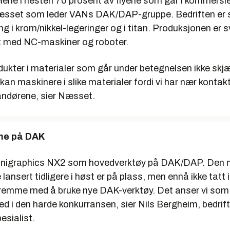
elene i nesten 70 prosent av flyene som går i kommersiell
æsset som leder VANs DAK/DAP-gruppe. Bedriften er s
g i krom/nikkel-legeringer og i titan. Produksjonen er 
 med NC-maskiner og roboter.
odukter i materialer som går under betegnelsen ikke skj
 kan maskinere i slike materialer fordi vi har nær konta
andørene, sier Næsset.
me på DAK
Unigraphics NX2 som hovedverktøy på DAK/DAP. Den n
ansert tidligere i høst er på plass, men ennå ikke tatt i 
 fremme med å bruke nye DAK-verktøy. Det anser vi som 
ed i den harde konkurransen, sier Nils Bergheim, bedrif
sialist.