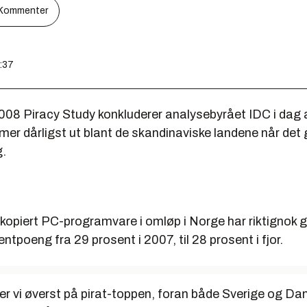
Kommenter
5:37
2008 Piracy Study konkluderer analysebyrået IDC i dag
r dårligst ut blant de skandinaviske landene når det 
g.
kopiert PC-programvare i omløp i Norge har riktignok g
ntpoeng fra 29 prosent i 2007, til 28 prosent i fjor.
oner vi øverst på pirat-toppen, foran både Sverige og 