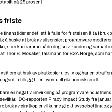
stabilt på 25 prosent.
s friste
re finanstider er det lett å falle for fristelsen å ta i bruk 
tig å huske at bruk av ulisensiert programvare medfører
siko, som kan ramme både deg selv, kunder og samarbe
kat Thor B. Mosaker, talsmann for BSA Norge, som har 
gså om at bruk av piratkopier ulovlig og har en straff
 fengsel – i tillegg til en eventuell økonomisk smell.
e bare en negativ innvirkning på programvareindustrien
sevilkår. IDC-rapporten Piracy Impact Study fra januar
e bruk av piratkopier vil kunne gi økt sysselsetting og 