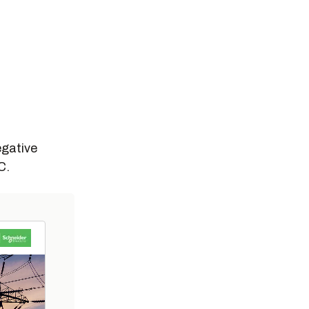
egative
C.