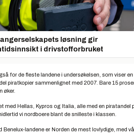
angerselskapets løsning gir
tidsinnsikt i drivstofforbruket
gså for de fleste landene i undersøkelsen, som viser en
del piratkopier sammenlignet med 2007. Bare 15 prose
n øker.
 med Hellas, Kypros og Italia, alle med en piratandel 
idlertid vi nordboere blant de snilleste i klassen.
enelux-landene er Norden de mest lovlydige, med vår