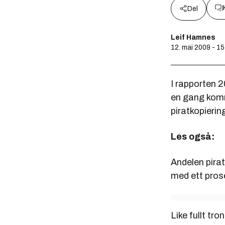
Del
Leif Hamnes
12. mai 2009 - 1
I rapporten 
en gang komme
piratkopierin
Les også:
Andelen pirat
med ett prose
Like fullt tr