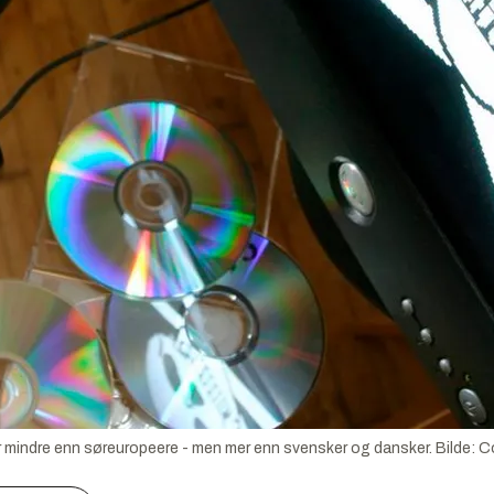
 mindre enn søreuropeere - men mer enn svensker og dansker.
Bilde:
C