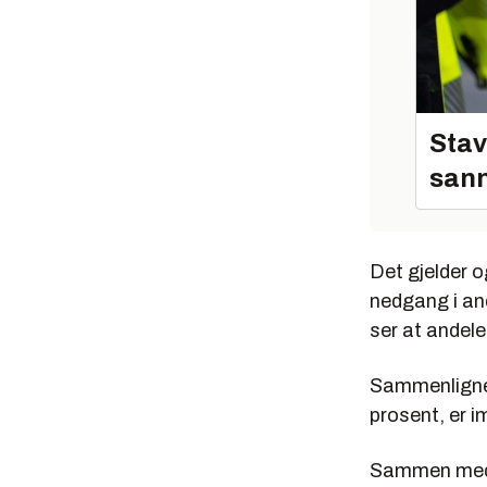
Stav
sann
Det gjelder o
nedgang i an
ser at andele
Sammenlignet
prosent, er im
Sammen med B