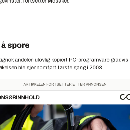
evinster, fortsetter Mosaker.
 å spore
ktignok andelen ulovlig kopiert PC-programvare gradvis
økelsen ble gjennomført første gang i 2003.
ARTIKKELEN FORTSETTER ETTER ANNONSEN
ONSØRINNHOLD