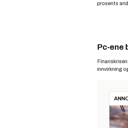
prosents and
Pc-ene b
Finanskrisen,
innvirkning o
ANN