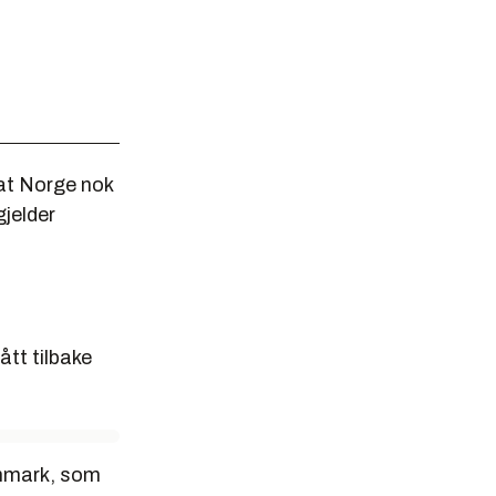
 at Norge nok
gjelder
ått tilbake
Danmark, som