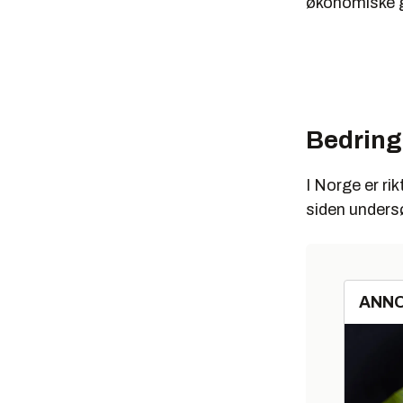
økonomiske g
Bedring
I Norge er ri
siden unders
ANN