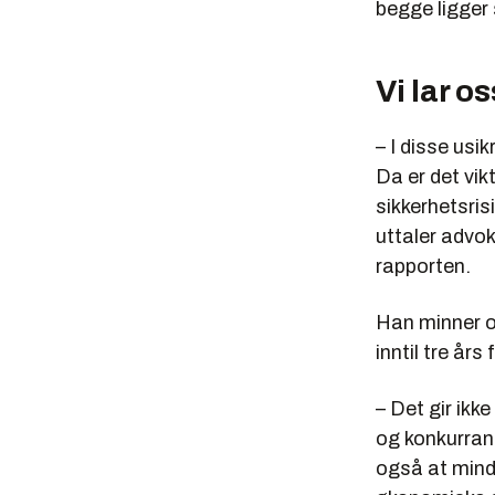
begge ligger 
Vi lar os
– I disse usik
Da er det vik
sikkerhetsri
uttaler advo
rapporten.
Han minner o
inntil tre års
– Det gir ikk
og konkurran
også at mindr