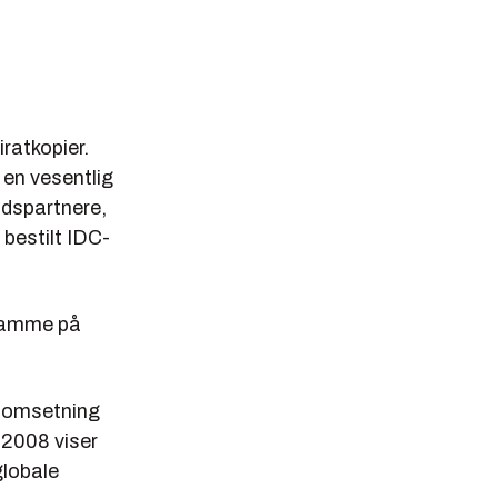
piratkopier.
 en vesentlig
idspartnere,
bestilt IDC-
eramme på
s omsetning
 2008 viser
globale