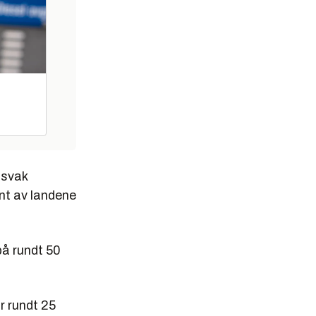
 svak
nt av landene
på rundt 50
 rundt 25