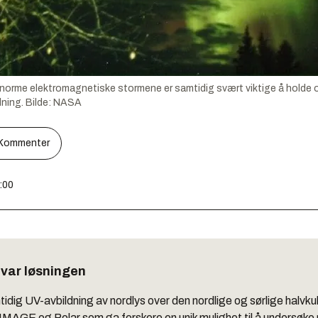
orme elektromagnetiske stormene er samtidig svært viktige å holde ove
ning.
Bilde:
NASA
Kommenter
8:00
 var løsningen
idig UV-avbildning av nordlys over den nordlige og sørlige halvku
 IMAGE og Polar som ga forskere en unik mulighet til å undersøke 