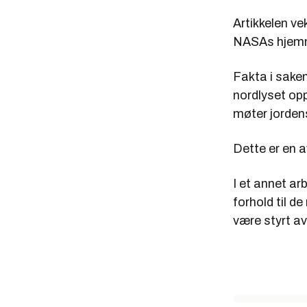
Artikkelen v
NASAs hjemmes
Fakta i saken
nordlyset opp
møter jorden
Dette er en 
I et annet ar
forhold til d
være styrt a