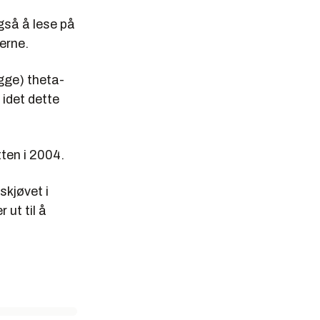
gså å lese på
erne.
egge) theta-
 idet dette
ten i 2004.
skjøvet i
 ut til å