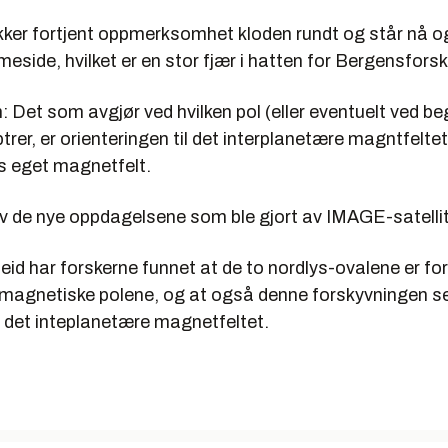
ekker fortjent oppmerksomhet kloden rundt og står nå o
ide, hvilket er en stor fjær i hatten for Bergensforsk
: Det som avgjør ved hvilken pol (eller eventuelt ved b
trer, er orienteringen til det interplanetære magntfeltet
s eget magnetfelt.
av de nye oppdagelsene som ble gjort av IMAGE-satellit
beid har forskerne funnet at de to nordlys-ovalene er for
e magnetiske polene, og at også denne forskyvningen ser
v det inteplanetære magnetfeltet.