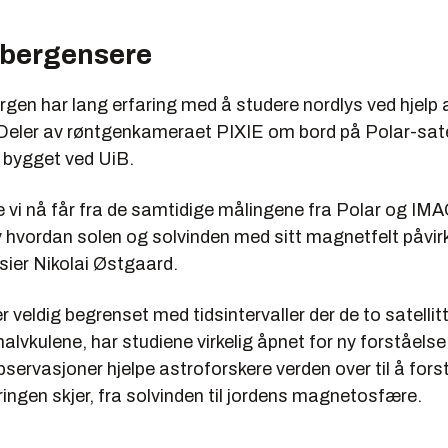
 bergensere
rgen har lang erfaring med å studere nordlys ved hjelp 
Deler av røntgenkameraet PIXIE om bord på Polar-satel
 bygget ved UiB.
 vi nå får fra de samtidige målingene fra Polar og IMA
v hvordan solen og solvinden med sitt magnetfelt påvir
sier Nikolai Østgaard.
r veldig begrenset med tidsintervaller der de to satelli
halvkulene, har studiene virkelig åpnet for ny forståelse
bservasjoner hjelpe astroforskere verden over til å for
ingen skjer, fra solvinden til jordens magnetosfære.