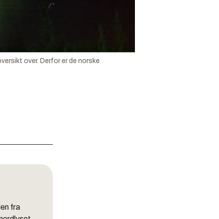
rsikt over. Derfor er de norske
len fra
nordlyset.