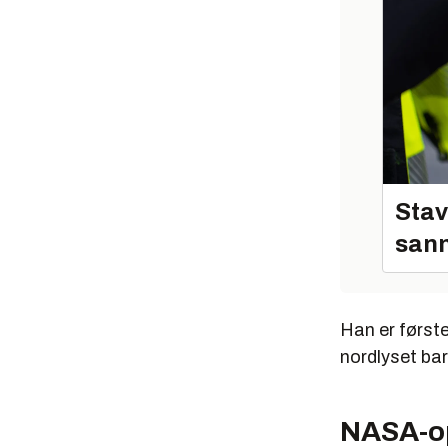
Stav
sann
Han er første
nordlyset bar
NASA-o