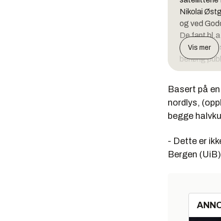
Nikolai Øst
og ved Godd
De fant bl.a
fenomen er s
Vis mer
behørig publ
Basert på en 
nordlys, (opp
begge halvku
- Dette er ikk
Bergen (UiB)
ANN