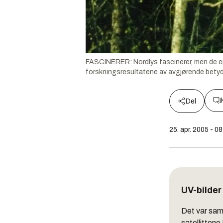
FASCINERER: Nordlys fascinerer, men de en
forskningsresultatene av avgjørende betyd
Del
25. apr. 2005 - 0
UV-bilder
Det var samt
satellittene