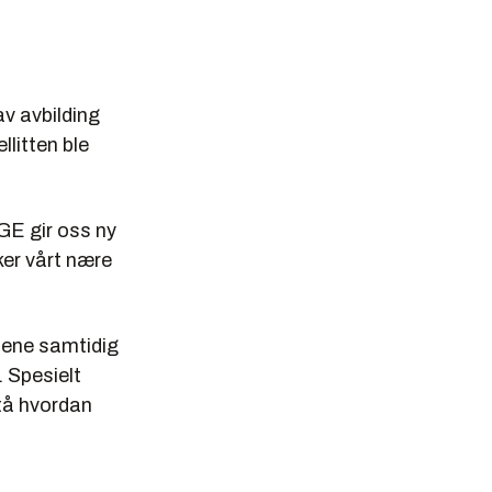
av avbilding
litten ble
GE gir oss ny
ker vårt nære
ttene samtidig
. Spesielt
stå hvordan