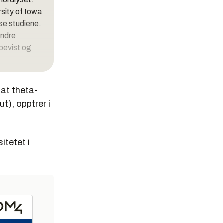
sity of Iowa
se studiene.
andre
 bevist og
 at theta-
ut), opptrer i
itetet i