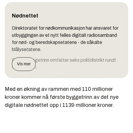
Nødnettet
Direktoratet for nødkommunikasjon har ansvaret for
utbyggingen av et nytt felles digitalt radiosamband
for nød- og beredskapsetatene - de såkalte
blålysetatene.
Første byggetrinn omfatter seks politidistrikt rundt
Vis mer
Oslofjorden.
Kostnadsrammen er på 3,5 milliarder kroner.
Med en økning av rammen med 110 millioner
Prosjektet startet i 2007 og skulle på lufta våren
2008.
kroner kommer nå første byggetrinn av det nye
digitale nødnettet opp i 1139 millioner kroner.
Det er oppstått forsinkelser underveis, og kun deler
av sambandet har kommet delvis i drift.