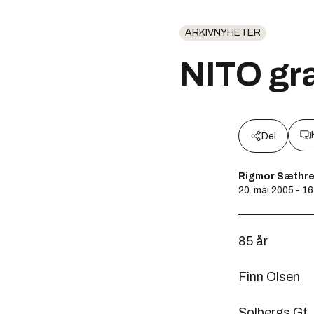
ARKIVNYHETER
NITO gra
Del
Rigmor Sæthr
20. mai 2005 - 16
85 år
Finn Olsen
Solbergs Gt.