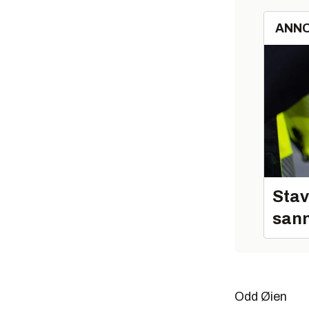
ANN
Stav
sann
Odd Øien