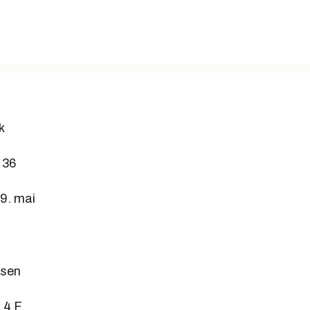
k
 36
9. mai
lsen
 4 F