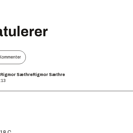
tulerer
Kommenter
eRigmor SæthreRigmor Sæthre
:13
 18 C