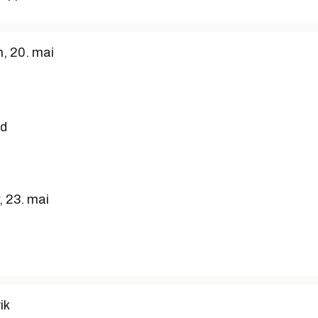
, 20. mai
ld
 23. mai
ik