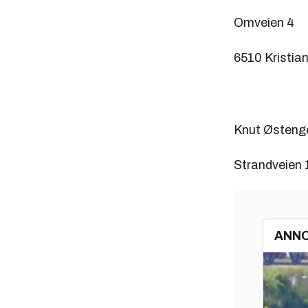
Omveien 4
6510 Kristia
Knut Østeng
Strandveien 
ANN