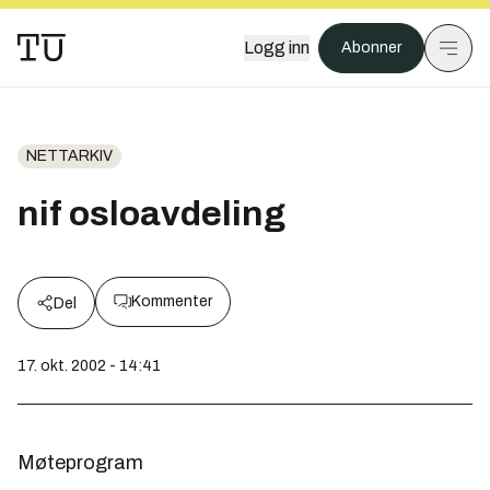
Logg inn
Abonner
NETTARKIV
nif osloavdeling
Kommenter
Del
17. okt. 2002 - 14:41
Møteprogram