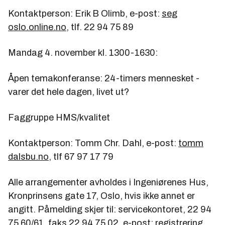
Kontaktperson: Erik B Olimb, e-post:
seg
oslo.online.no,
tlf. 22 94 75 89
Mandag 4. november kl. 1300-1630:
Åpen temakonferanse: 24-timers mennesket -
varer det hele dagen, livet ut?
Faggruppe HMS/kvalitet
Kontaktperson: Tomm Chr. Dahl, e-post:
tomm
dalsbu.no
, tlf 67 97 17 79
Alle arrangementer avholdes i Ingeniørenes Hus,
Kronprinsens gate 17, Oslo, hvis ikke annet er
angitt. Påmelding skjer til: servicekontoret, 22 94
75 60/61, faks 22 94 75 02, e-post:
registrering