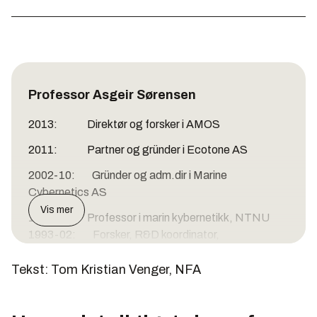
Professor Asgeir Sørensen
2013: Direktør og forsker i AMOS
2011: Partner og gründer i Ecotone AS
2002-10: Gründer og adm.dir i Marine
Cybernetics AS
Vis mer
1999: Professor i marin kybernetikk, NTNU
1993-02: Forsker, R&D koordinator,
prosjektleder, avdelingsleder, teknologileder i ABB
Tekst: Tom Kristian Venger, NFA
1993: Dr. ing. i teknisk kybernetikk, NTNU
1989-92: Forsker ved MARINTEK