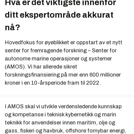
Hva er det viktigste innenfor
1988: Sivilingeniør i marin teknikk, NTNU
ditt ekspertområde akkurat
nå?
Hovedfokus for øyeblikket er oppstart av et nytt
senter for fremragende forskning – Senter for
autonome marine operasjoner og systemer
(AMOS). Vi har allerede sikret
forskningsfinansiering på mer enn 600 millioner
kroner i en 10-årsperiode fram til 2022.
I AMOS skal vi utvikle verdensledende kunnskap
og kompetanse i teknisk kybernetikk og marin
teknikk for anvendelser innen maritim, olje og
gass, fiskeri og havbruk, offshore fornybar energi,