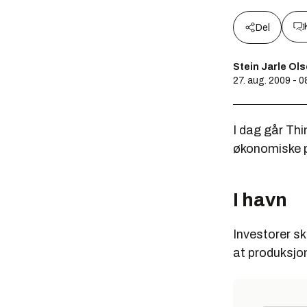
Del
Stein Jarle Ol
27. aug. 2009 - 0
I dag går Thi
økonomiske p
I havn
Investorer sk
at produksjon