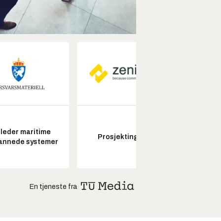
leder maritime
Prosjektingeniør
Seksjon
annede systemer
En tjeneste fra