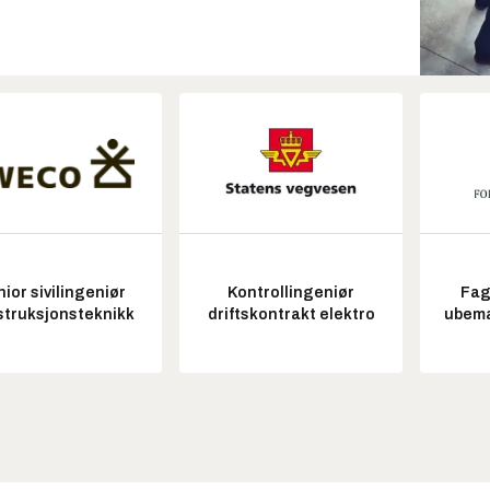
ior sivilingeniør
Kontrollingeniør
Fag
struksjonsteknikk
driftskontrakt elektro
ubem