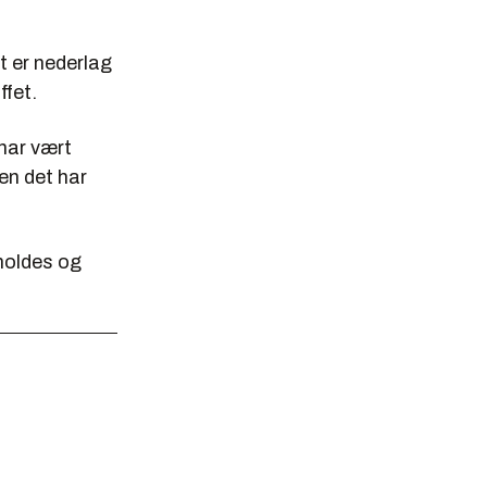
t er nederlag
ffet.
 har vært
en det har
tholdes og