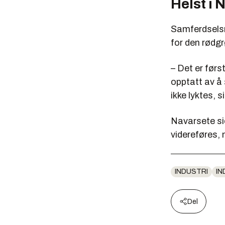
Helst i 
Samferdselsm
for den rødgr
– Det er førs
opptatt av å 
ikke lyktes, s
Navarsete sie
videreføres, 
INDUSTRI
IN
Del