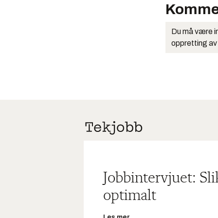
Komme
Du må være in
oppretting av
Jobbintervjuet: Sl
optimalt
Les mer