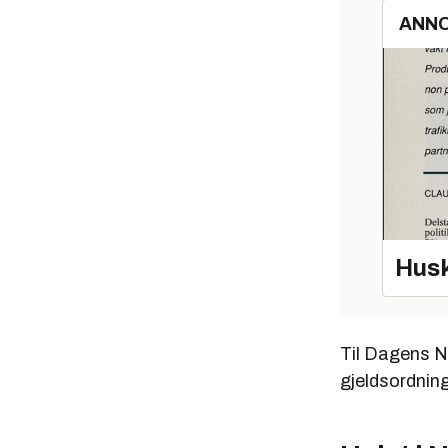
ANN
Husk
Til Dagens N
gjeldsordning