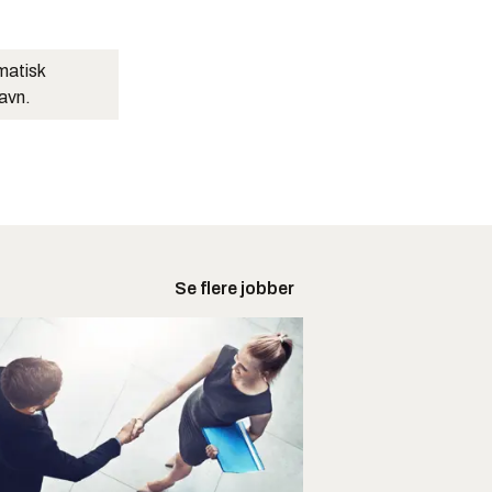
matisk
navn.
Se flere jobber