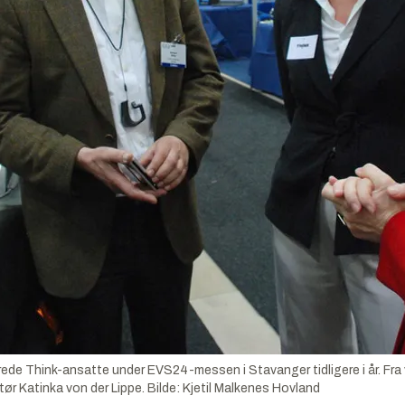
ede Think-ansatte under EVS24-messen i Stavanger tidligere i år. Fra
ør Katinka von der Lippe.
Bilde:
Kjetil Malkenes Hovland