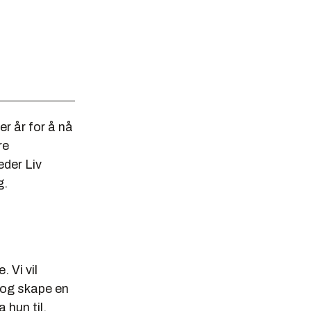
er år for å nå
re
eder Liv
g.
 Vi vil
i og skape en
 hun til.