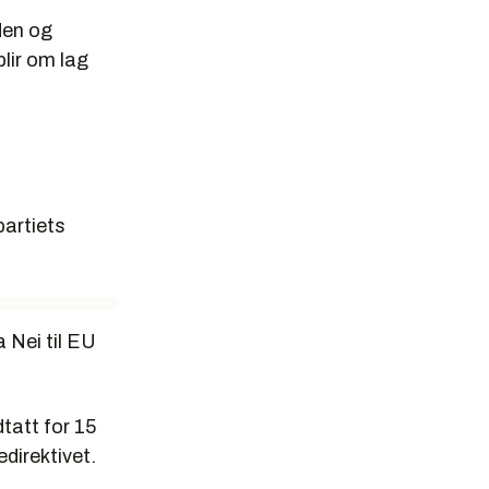
den og
blir om lag
partiets
 Nei til EU
tatt for 15
direktivet.