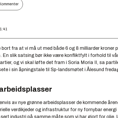
Kommenter
11:41
e bort fra at vi må ut med både 6 og 8 milliarder kroner p
En slik satsing bør ikke være konfliktfylt i forhold til vå
ier, og vi skal løfte det fram i Soria Moria II, sa partil
te i sin åpningstale til Sp-landsmøtet i Ålesund freda
arbeidsplasser
usenvis av nye grønne arbeidsplasser de kommende årene.
trielle verdikjeder og infrastruktur for ny fornybar energ
rt industri på samme måte som vi har gjort for olje, la