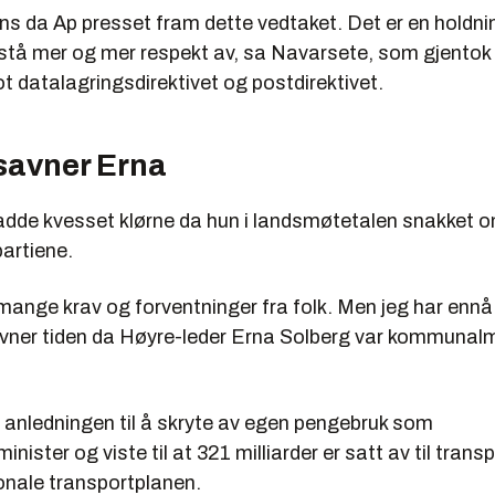
ens da Ap presset fram dette vedtaket. Det er en holdni
 stå mer og mer respekt av, sa Navarsete, som gjentok 
 datalagringsdirektivet og postdirektivet.
 savner Erna
dde kvesset klørne da hun i landsmøtetalen snakket 
artiene.
mange krav og forventninger fra folk. Men jeg har ennå
ner tiden da Høyre-leder Erna Solberg var kommunalmi
 anledningen til å skryte av egen pengebruk som
nister og viste til at 321 milliarder er satt av til trans
onale transportplanen.