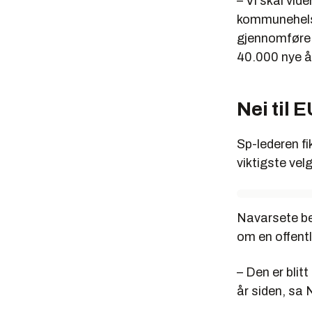
– Vi skal vide
kommunehelset
gjennomføre l
40.000 nye å
Nei til 
Sp-lederen fi
viktigste velg
Navarsete bes
om en offent
– Den er blit
år siden, sa