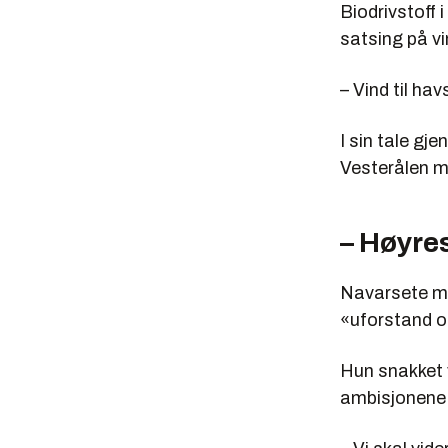
Biodrivstoff 
satsing på vi
– Vind til hav
I sin tale g
Vesterålen m
– Høyre
Navarsete me
«uforstand og
Hun snakket 
ambisjonene e