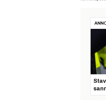
ANN
Stav
sann