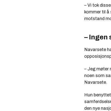
– Vi tok diss
kommer til å
motstand mot
– Ingen
Navarsete ha
opposisjonsp
– Jeg møter 
noen som sav
Navarsete.
Hun benyttet
samferdselsmi
den nye nasj