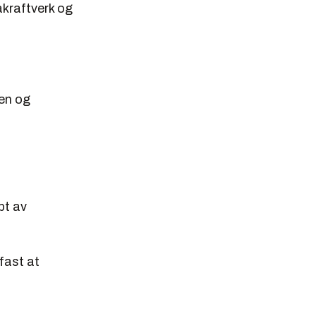
åkraftverk og
ten og
pt av
fast at