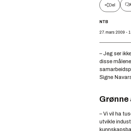
Del
NTB
27. mars 2009 - 
– Jeg ser ikk
disse målene. 
samarbeidspart
Signe Navarse
Grønne 
– Vi vil ha t
utvikle indus
kunnskapsbase