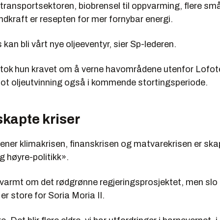
i transportsektoren, biobrensel til oppvarming, flere sm
ndkraft er resepten for mer fornybar energi.
s kan bli vårt nye oljeeventyr, sier Sp-lederen.
jentok hun kravet om å verne havområdene utenfor Lofo
ot oljeutvinning også i kommende stortingsperiode.
skapte kriser
ner klimakrisen, finanskrisen og matvarekrisen er ska
 høyre-politikk».
varmt om det rødgrønne regjeringsprosjektet, men slo 
r store for Soria Moria II.