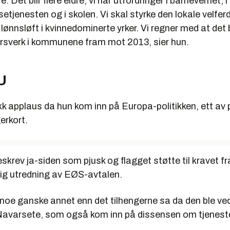
re. Det blir flere eldre, vi har utfordringer i barnevernet, i
jenesten og i skolen. Vi skal styrke den lokale velfer
ønnsløft i kvinnedominerte yrker. Vi regner med at det 
rsverk i kommunene fram mot 2013, sier hun.
EU
kk applaus da hun kom inn på Europa-politikken, ett av 
erkort.
krev ja-siden som pjusk og flagget støtte til kravet fra
lig utredning av EØS-avtalen.
t noe ganske annet enn det tilhengerne sa da den ble ved
 Navarsete, som også kom inn på dissensen om tjeneste