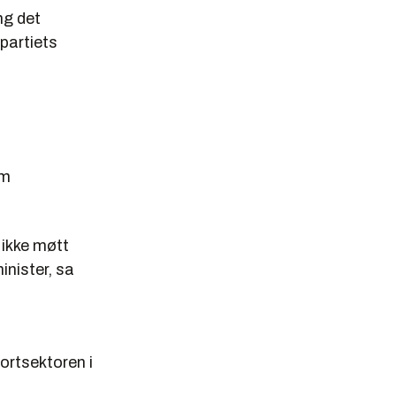
ng det
partiets
om
 ikke møtt
nister, sa
portsektoren i