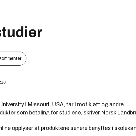
tudier
Kommenter
1:10
iversity i Missouri, USA, tar i mot kjøtt og andre
dukter som betaling for studiene, skriver Norsk Landbr
nline opplyser at produktene senere benyttes i skolekant