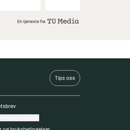
En tjeneste fra
Tips oss
tsbrev
ykkeinnstillinger
r og bruksbetingelser