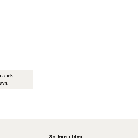
matisk
navn.
Se flere jobber