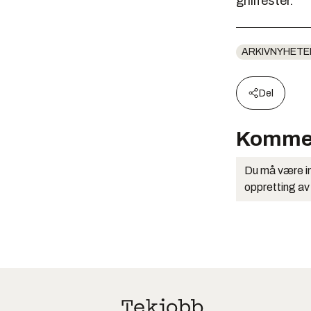
grillfester.
ARKIVNYHETE
Del
Komme
Du må være in
oppretting av