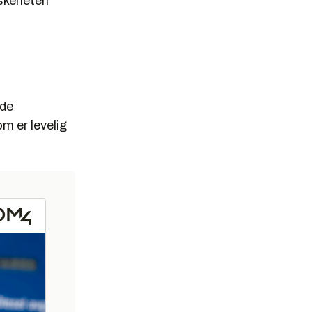
skeheten
nde
m er levelig