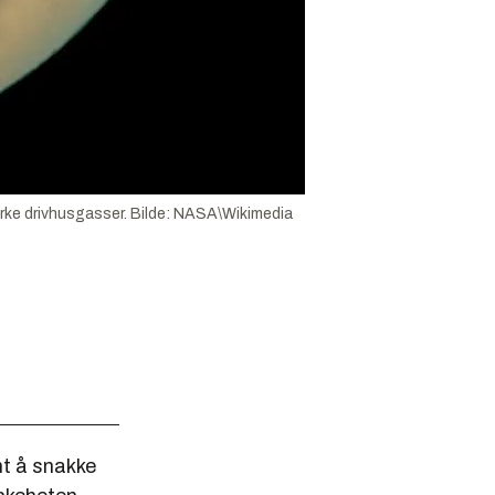
rke drivhusgasser.
Bilde:
NASA\Wikimedia
nt å snakke