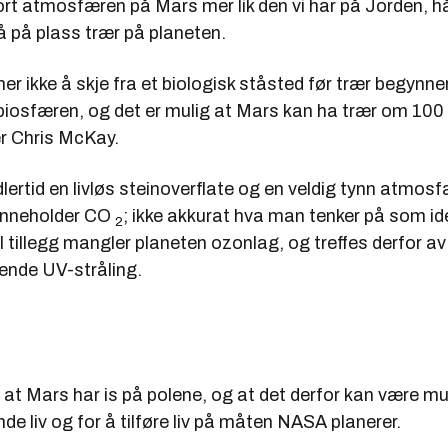
ort atmosfæren på Mars mer lik den vi har på Jorden, h
å på plass trær på planeten.
er ikke å skje fra et biologisk ståsted før trær begynne
biosfæren, og det er mulig at Mars kan ha trær om 100 å
r Chris McKay.
lertid en livløs steinoverflate og en veldig tynn atmo
inneholder CO
; ikke akkurat hva man tenker på som ide
2
. I tillegg mangler planeten ozonlag, og treffes derfor av
lende UV-stråling.
 at Mars har is på polene, og at det derfor kan være m
nde liv og for å tilføre liv på måten NASA planerer.