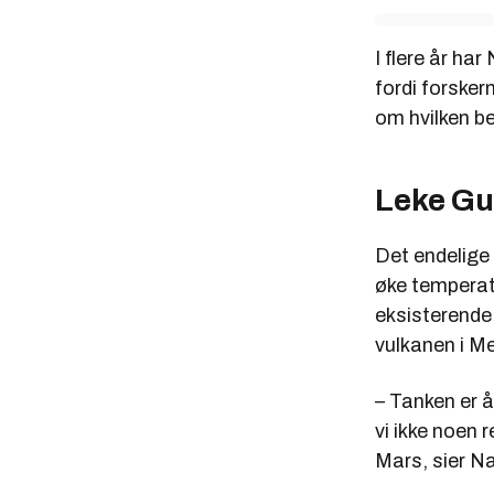
I flere år h
fordi forsker
om hvilken be
Leke G
Det endelige
øke temperatu
eksisterende 
vulkanen i Me
– Tanken er å
vi ikke noen r
Mars, sier N