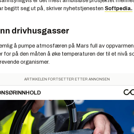
annsynligvis er det mest ambisiøse prosjektet menne
r begitt seg ut på, skriver nyhetstjenesten
Softpedia.
nn drivhusgasser
nemlig å pumpe atmosfæren på Mars full av oppvarme
 for på den måten å øke temperaturen der til et nivå so
revende organismer.
ARTIKKELEN FORTSETTER ETTER ANNONSEN
ONSØRINNHOLD