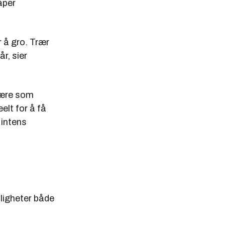
åper
r å gro. Trær
r, sier
sfære som
elt for å få
 intens
uligheter både