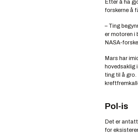
Etter å ha gj
forskerne å f
– Ting begynn
er motoren i 
NASA-forske
Mars har imid
hovedsaklig 
ting til å gro
kreftfremkal
Pol-is
Det er antatt
for eksistere