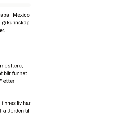
zaba i Mexico
l gi kunnskap
er.
atmosfære,
 blir funnet
" etter
finnes liv har
fra Jorden til