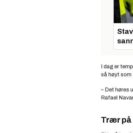
Stav
sann
I dag er temp
så høyt som 
– Det høres u
Rafael Navar
Trær på