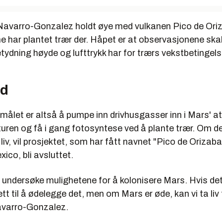
ar Navarro-Gonzalez holdt øye med vulkanen Pico de Ori
ne har plantet trær der. Håpet er at observasjonene ska
tydning høyde og lufttrykk har for trærs vekstbetingels
ud
 målet er altså å pumpe inn drivhusgasser inn i Mars' 
ren og få i gang fotosyntese ved å plante trær. Om det
liv, vil prosjektet, som har fått navnet "Pico de Orizaba
xico, bli avsluttet.
 undersøke mulighetene for å kolonisere Mars. Hvis det 
ett til å ødelegge det, men om Mars er øde, kan vi ta liv 
avarro-Gonzalez.