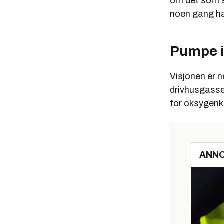
om det som s
noen gang ha
Pumpe i
Visjonen er 
drivhusgasser
for oksygenk
ANN