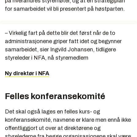
på hverandres styremøter, og at en strategiplan
for samarbeidet vil bli presentert på høstparten.
– Virkelig fart på dette blir det først når de to
administrasjonene griper fatt idet og begynner
samarbeidet, sier Ingvild Johansen, tidligere
styreleder i NFA, nå styremedlem
Ny direktør i NFA
Felles konferansekomité
Det skal også lages en felles kurs- og
konferansekomité, navnene er klare men ennå ikke
offentliggjort ut over at direktørene og
styrelederne fra begge organisasjonene skal være