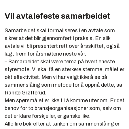
NFA har administrasjon i Kristiansand mens Ifea har
Vil avtalefeste samarbeidet
hovedsete i NHO-bygget i Oslo.
Begge foreningene har kurs og konferanser som sin
Samarbeidet skal formaliseres i en avtale som
viktigste inntektskilde, og er rammet hardt av
sikrer at det blir gjennomført i praksis. En slik
oljeprisfallet.
avtale vil bli presentert rett over årsskiftet, og så
lagt frem for årsmøtene neste vår.
– Samarbeidet skal være tema på hvert eneste
styremøte. Vi skal få en sterkere stemme, målet er
økt effektivitet. Men vi har valgt ikke å se på
sammenslåing som metode for å oppnå dette, sa
Range Grøtterud.
Men spørsmålet er ikke til å komme utenom. Er det
behov for to bransjeorganisasjoner som, selv om
det er klare forskjeller, er ganske like.
Alle fire bekrefter at tanken om sammenslåing er