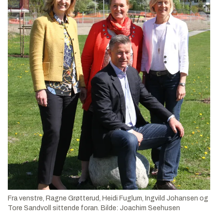
Fra venstre, Ragne Grøtterud, Heidi Fuglum, Ingvild Johansen og
Tore Sandvoll sittende foran. Bilde: Joachim Seehusen