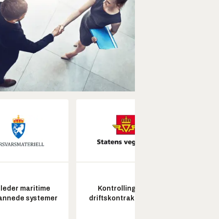
leder maritime
Kontrollingeniør
annede systemer
driftskontrakt elektro