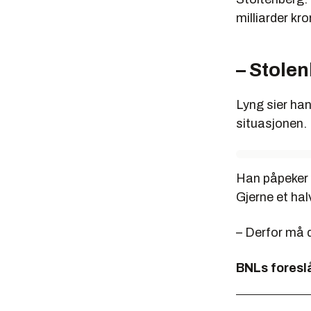
milliarder kr
– Stolen
Lyng sier han
situasjonen.
Han påpeker 
Gjerne et ha
– Derfor må 
BNLs foresl