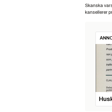
Skanska vars
kansellerer p
ANN
Husk