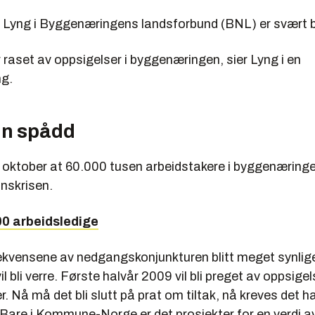
il Lyng i Byggenæringens landsforbund (BNL) er svært 
raset av oppsigelser i byggenæringen, sier Lyng i en
g.
nn spådd
 oktober at 60.000 tusen arbeidstakere i byggenæringen 
anskrisen.
00 arbeidsledige
ekvensene av nedgangskonjunkturen blitt meget synlig
il bli verre. Første halvår 2009 vil bli preget av oppsige
r. Nå må det bli slutt på prat om tiltak, nå kreves det h
Bare i Kommune-Norge er det prosjekter for en verdi av