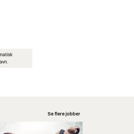
matisk
navn.
Se flere jobber