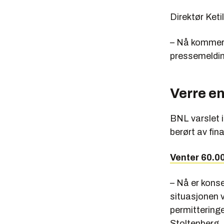
Direktør Ket
– Nå kommer 
pressemeldin
Verre e
BNL varslet i
berørt av fin
Venter 60.0
– Nå er kons
situasjonen v
permitteringe
Stoltenberg. 