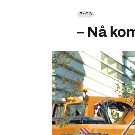
BYGG
– Nå ko