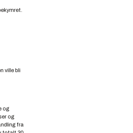
bekymret.
ville bli
e og
lser og
andling fra
 totalt 30