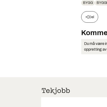
BYGG
BYGGP
Del
Komme
Du må være in
oppretting av