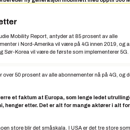
orbereder ny generasjon mobilnett med opptil 300 M
etter
die Mobility Report, antyder at 85 prosent av alle
enter i Nord-Amerika vil være på 4G innen 2019, og
 Sør-Korea vil være de første som implementerer 5G.
r over 50 prosent av alle abonnementer nå på 4G, og de
erre et faktum at Europa, som lenge ledet utrulling
i, henger etter. Det er alt for mange aktører i alt f
oen store blir det småskala. I USA er det tre store so