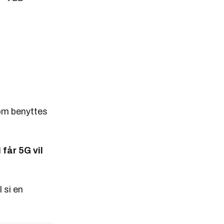
som benyttes
får 5G vil
 si en