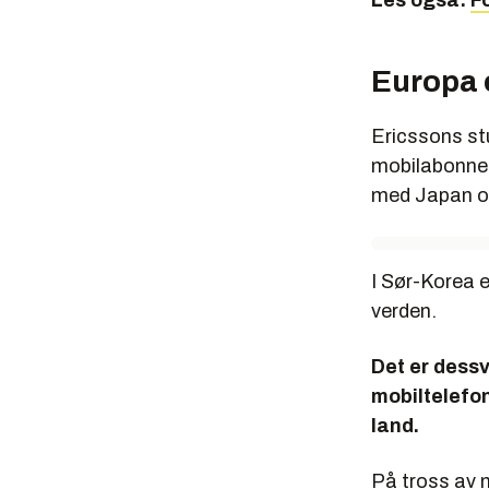
Les også:
F
Europa 
Ericssons stu
mobilabonnem
med Japan og
I Sør-Korea e
verden.
Det er dessv
mobiltelefon
land.
På tross av n