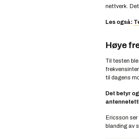
nettverk. De
Les også:
T
Høye fr
Til testen bl
frekvensinte
til dagens mo
Det betyr og
antennetetth
Ericsson ser 
blanding av 