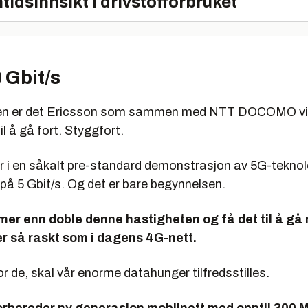
tidsinnsikt i drivstofforbruket
 Gbit/s
n er det Ericsson som sammen med NTT DOCOMO vis
l å gå fort. Styggfort.
r i en såkalt pre-standard demonstrasjon av 5G-tekno
på 5 Gbit/s. Og det er bare begynnelsen.
mer enn doble denne hastigheten og få det til å gå
r så raskt som i dagens 4G-nett.
ror de, skal vår enorme datahunger tilfredsstilles.