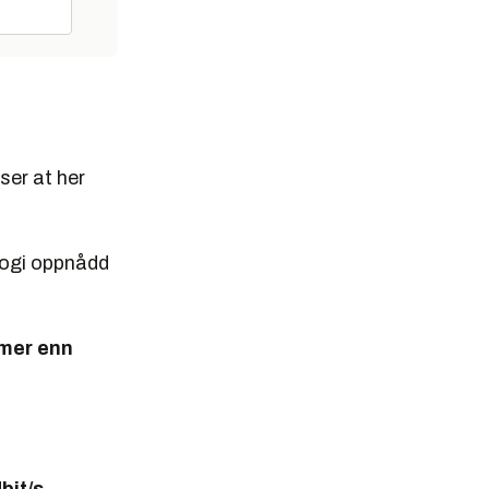
er at her
logi oppnådd
 mer enn