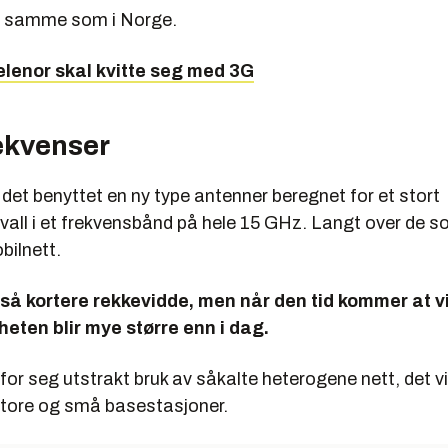
t samme som i Norge.
elenor skal kvitte seg med 3G
ekvenser
e det benyttet en ny type antenner beregnet for et stort
rvall i et frekvensbånd på hele 15 GHz. Langt over de 
bilnett.
så kortere rekkevidde, men når den tid kommer at vi 
eten blir mye større enn i dag.
for seg utstrakt bruk av såkalte heterogene nett, det vil
store og små basestasjoner.