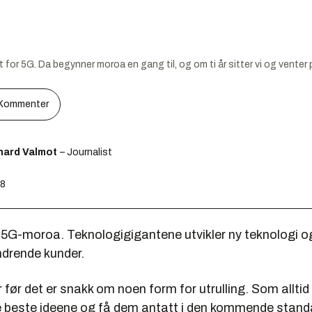
t for 5G. Da begynner moroa en gang til, og om ti år sitter vi og venter
Kommenter
hard Valmot
– Journalist
48
5G-moroa. Teknologigigantene utvikler ny teknologi og
ndrende kunder.
 før det er snakk om noen form for utrulling. Som alltid 
beste ideene og få dem antatt i den kommende stand