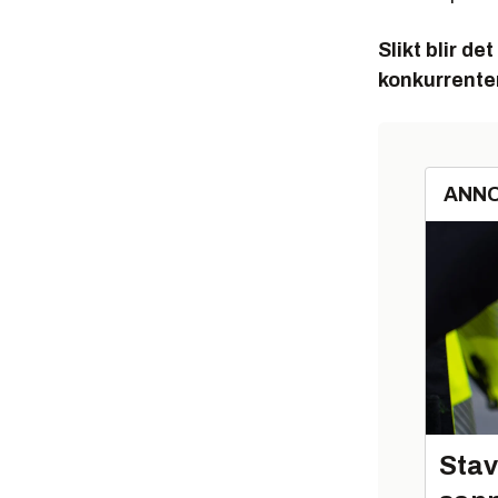
Slikt blir d
konkurrente
ANN
Stav