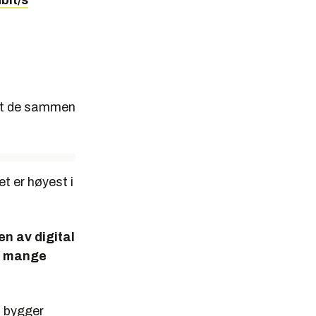
bit/s
 at de sammen
t er høyest i
en av digital
or mange
m bygger