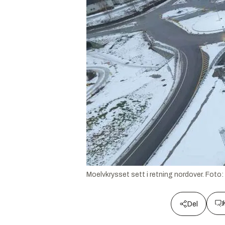
Moelvkrysset sett i retning nordover.
Foto:
Del