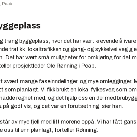
, Peab
yggeplass
g trang byggeplass, hvor det har vært krevende å ivar
e trafikk, lokaltrafikken og gang- og sykkelvei veg g
. Det har vært små muligheter for omkjøring for det 
rteller prosjektleder Ole Rønning i Peab.
rt svært mange faseinndelinger, og mye omlegginger. 
tt som planlagt. Vi fikk brukt en lokal fylkesveg som om
 hadde regnet med, og det hjalp oss en del med brubyggi
 på godt vis, og det var en forutsetning, sier han.
tår av mye fjell med litt morene oppå. Vi har fått gan
de oss til enn planlagt, forteller Rønning.