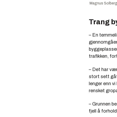
Magnus Solberg
Trang b
– En temmeli
gjennomgåend
byggeplassen
trafikken, fo
– Det har væ
stort sett gå
lenger enn vi
rensket gropa
– Grunnen bes
fjell å forhol