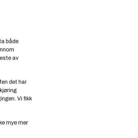
eta både
jennom
meste av
Men det har
kjøring
ngen. Vi fikk
ske mye mer