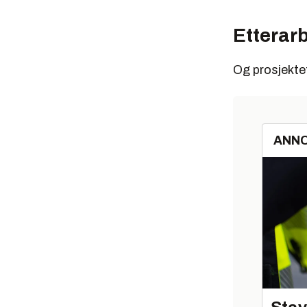
Etterar
Og prosjektet
ANN