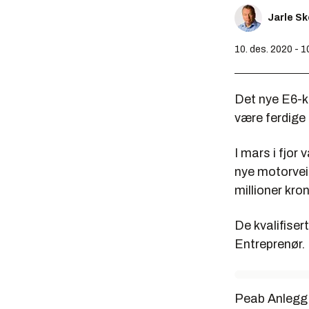
Jarle S
10. des. 2020 - 1
Det nye E6-k
være ferdige 
I mars i fjor
nye motorvei
millioner kron
De kvalifise
Entreprenør.
Peab Anlegg 