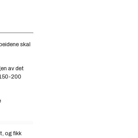
beidene skal
gen av det
å 150-200
e
, og fikk