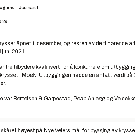
koglund
– Journalist
0:29
rysset åpnet 1.desember, og resten av de tilhørende ar
i juni 2021.
 var tre tilbydere kvalifisert for å konkurrere om utbyggin
krysset i Moelv. Utbyggingen hadde en antatt verdi p
er.
rte var Bertelsen & Garpestad, Peab Anlegg og Veidekk
skåret høyest på Nye Veiers mål for bygging av krysset