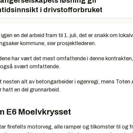
angerselskapets løsning gir
tidsinnsikt i drivstofforbruket
igjen en del arbeid fram til 1. juli, det er snakk om loka
ingsaker kommune, sier prosjektlederen.
ene har vært det mest omfattende i denne kontrakten
 også svært omfattende.
t nesten alt av betongarbeider i egenregi, mens Toten
 hatt en del grunnarbeid.
m E6 Moelvkrysset
r firefelts motorveg, alle ramper og tilkomster til og f