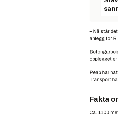
Stav
sann
– Nå står det 
anlegg for R
Betongarbeid
opplegget er
Peab har hat
Transport har
Fakta o
Ca. 1100 mete