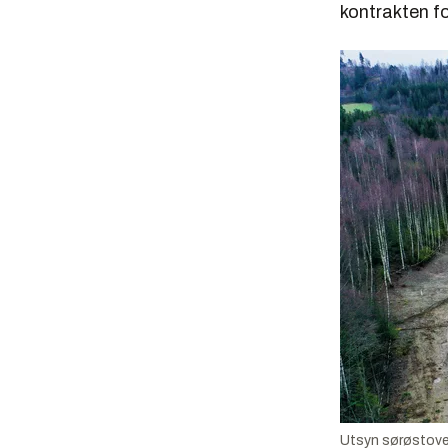
kontrakten fo
Utsyn sørøstover