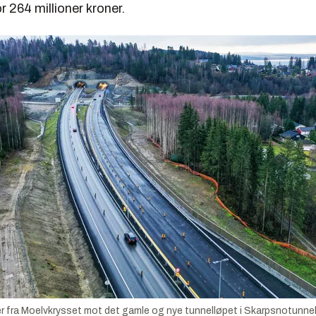
r 264 millioner kroner.
 fra Moelvkrysset mot det gamle og nye tunnelløpet i Skarpsnotunnel