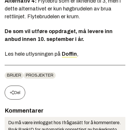
Alternativ 4:
Flytebru som er liknende til 3, men i
dette alternativet er kun høgbrudelen av brua
rettlinjet. Flytebrudelen er krum.
De som vil utføre oppdraget, må levere inn
anbud innen 10. september i år.
Les hele utlysningen på
Doffin
,
BRUER
PROSJEKTER
Del
Kommentarer
Du må være innlogget hos Ifrågasätt for å kommentere.
Bruk BankID for automatisk oppretting av brukerkonto.