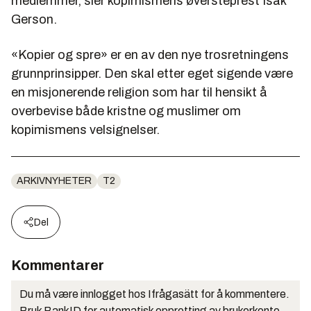
medlemmer, sier kopimismens øversteprest Isak
Gerson.
«Kopier og spre» er en av den nye trosretningens
grunnprinsipper. Den skal etter eget sigende være
en misjonerende religion som har til hensikt å
overbevise både kristne og muslimer om
kopimismens velsignelser.
ARKIVNYHETER
T2
Del
Kommentarer
Du må være innlogget hos Ifrågasätt for å kommentere.
Bruk BankID for automatisk oppretting av brukerkonto.