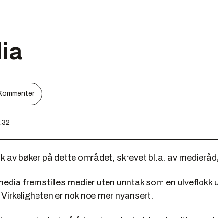
ia
Kommenter
3:32
k av bøker på dette området, skrevet bl.a. av medieråd
media
fremstilles medier uten unntak som en ulveflokk u
 Virkeligheten er nok noe mer nyansert.