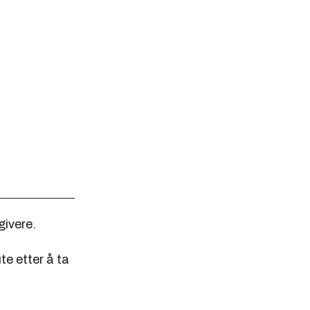
givere.
te etter å ta