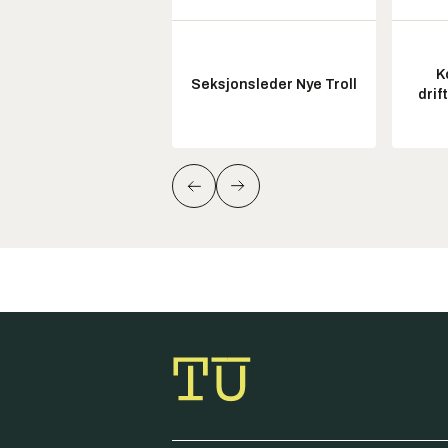
K
Seksjonsleder Nye Troll
drif