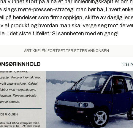
ha vunnet stort på å ha et par innledningskapitler om 
va slags møte-pressen-strategi man bør ha, i hvert enkelt
jell på hendelser som firmaoppkjøp, skifte av daglig lede
av et produkt og hvordan man skal verge seg mot de ve
e. I det siste tilfellet: Si sannheten med en gang!
ARTIKKELEN FORTSETTER ETTER ANNONSEN
ONSØRINNHOLD