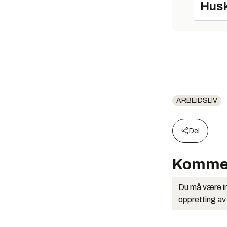
Husk
ARBEIDSLIV
Del
Komme
Du må være in
oppretting av