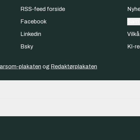
RSS-feed forside
Nyhe
Facebook
Samt
Linkedin
Vilkå
Bsky
KI-re
varsom-plakaten
og
Redaktørplakaten