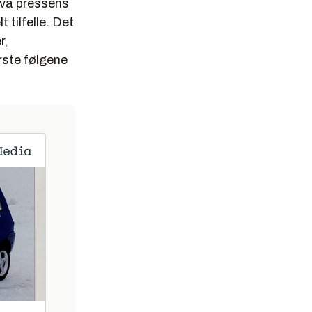
hva pressens
 tilfelle. Det
r,
rste følgene