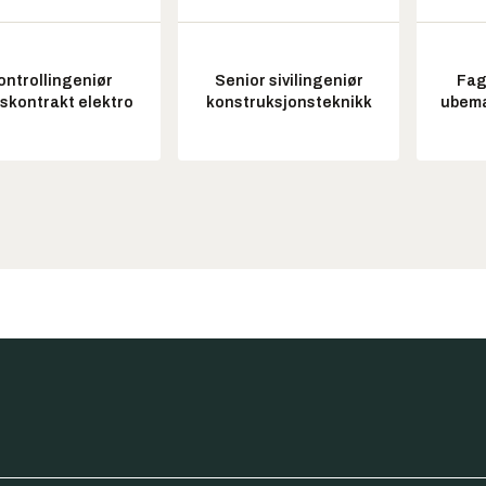
ontrollingeniør
Senior sivilingeniør
Fag
tskontrakt elektro
konstruksjonsteknikk
ubem