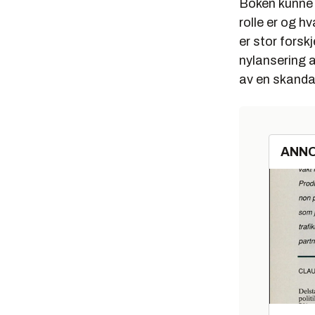
Boken kunne 
rolle er og h
er stor forsk
nylansering 
av en skandal
ANN