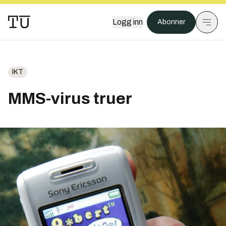
Logg inn
Abonner
IKT
MMS-virus truer