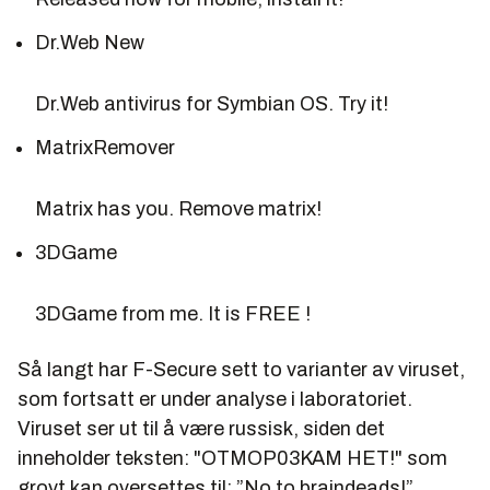
Dr.Web New
Dr.Web antivirus for Symbian OS. Try it!
MatrixRemover
Matrix has you. Remove matrix!
3DGame
3DGame from me. It is FREE !
Så langt har F-Secure sett to varianter av viruset,
som fortsatt er under analyse i laboratoriet.
Viruset ser ut til å være russisk, siden det
inneholder teksten: "OTMOP03KAM HET!" som
grovt kan oversettes til: ”No to braindeads!”.