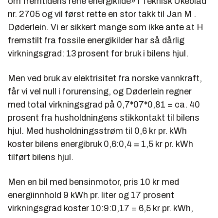
om fremtidens rene energikilde» i Teknisk Ukeblad
nr. 2705 og vil først rette en stor takk til Jan M .
Døderlein. Vi er sikkert mange som ikke ante at H
fremstilt fra fossile energikilder har så dårlig
virkningsgrad: 13 prosent for bruk i bilens hjul.
Men ved bruk av elektrisitet fra norske vannkraft,
får vi vel null i forurensing, og Døderlein regner
med total virkningsgrad på 0,7*07*0,81 = ca. 40
prosent fra husholdningens stikkontakt til bilens
hjul. Med husholdningsstrøm til 0,6 kr pr. kWh
koster bilens energibruk 0,6:0,4 = 1,5 kr pr. kWh
tilført bilens hjul.
Men en bil med bensinmotor, pris 10 kr med
energiinnhold 9 kWh pr. liter og 17 prosent
virkningsgrad koster 10:9:0,17 = 6,5 kr pr. kWh,